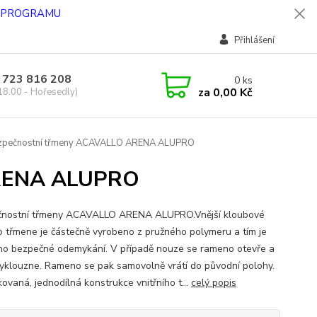
O PROGRAMU
Přihlášení
 723 816 208
0
ks
za
0,00 Kč
18.00 - Hořesedly)
pečnostní třmeny ACAVALLO ARENA ALUPRO
ARENA ALUPRO
nostní třmeny ACAVALLO ARENA ALUPRO.Vnější kloubové
 třmene je částečně vyrobeno z pružného polymeru a tím je
ěno bezpečné odemykání. V případě nouze se rameno otevře a
yklouzne. Rameno se pak samovolně vrátí do původní polohy.
kovaná, jednodílná konstrukce vnitřního t...
celý popis