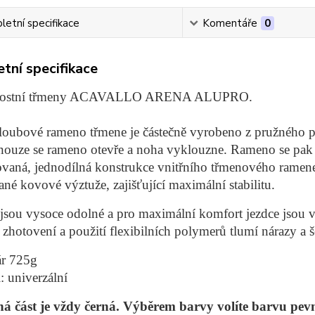
etní specifikace
Komentáře
0
tní specifikace
nostní třmeny ACAVALLO ARENA ALUPRO.
loubové rameno třmene je částečně vyrobeno z pružného p
nouze se rameno otevře a noha vyklouzne. Rameno se pak
ovaná, jednodílná konstrukce vnitřního třmenového ramen
ané kovové výztuže, zajišťující maximální stabilitu.
jsou vysoce odolné a pro maximální komfort jezdce jsou
zhotovení a použití flexibilních polymerů tlumí nárazy a še
ár 725g
i: univerzální
á část je vždy černá. Výběrem barvy volíte barvu pev