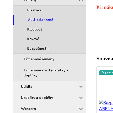
Při nák
Plastové
ALU-odlehčené
Kloubové
Kovové
Bezpečnostní
Souvise
Třmenové řemeny
Třmenové vložky, krytky a
Doprav
doplňky
Udidla
Uzdečky a doplňky
Western