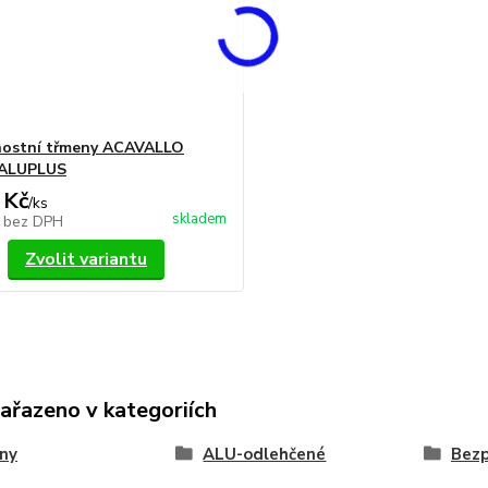
nostní třmeny ACAVALLO
ALUPLUS
 Kč
/
ks
skladem
č
bez DPH
Zvolit variantu
zařazeno v kategoriích
ny
ALU-odlehčené
Bezp