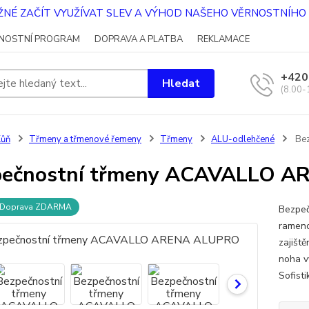
OŽNÉ ZAČÍT VYUŽÍVAT SLEV A VÝHOD NAŠEHO VĚRNOSTNÍH
NOSTNÍ PROGRAM
DOPRAVA A PLATBA
REKLAMACE
+420
Hledat
(8.00-
Kůň
Třmeny a třmenové řemeny
Třmeny
ALU-odlehčené
Bez
pečnostní třmeny ACAVALLO 
Doprava ZDARMA
Bezpeč
rameno
zajišt
noha v
Sofisti