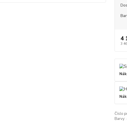
Dos
Bar
4 
3 4
Nák
Nák
Číslo p
Barvy: