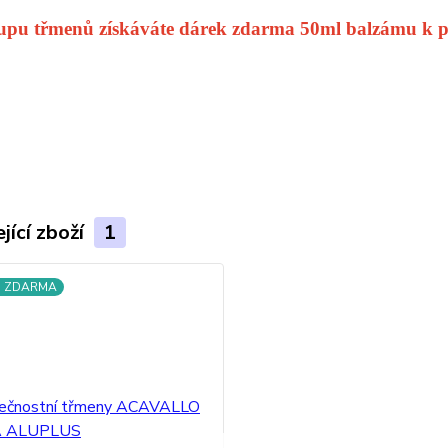
upu třmenů získáváte dárek zdarma 50ml balzámu k pé
jící zboží
1
a ZDARMA