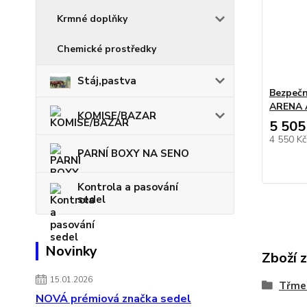
Krmné doplňky
Chemické prostředky
Stáj,pastva
Bezpeč
ARENA 
KOMISE/BAZAR
5 505
4 550 K
PARNÍ BOXY NA SENO
Kontrola a pasování
sedel
Novinky
Zboží 
15.01.2026
Třme
NOVÁ prémiová značka sedel