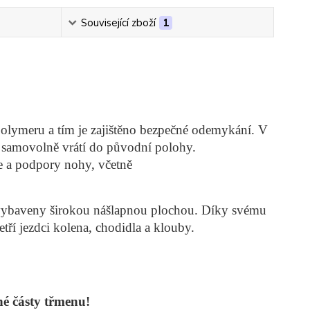
Související zboží
1
olymeru a tím je zajištěno bezpečné odemykání. V
 samovolně vrátí do původní polohy.
e a podpory nohy, včetně
 vybaveny širokou nášlapnou plochou. Díky svému
tří jezdci kolena, chodidla a klouby.
né částy třmenu!