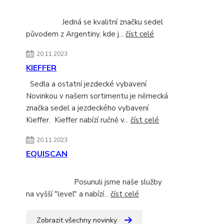
Jedná se kvalitní značku sedel
původem z Argentiny, kde j...
číst celé
20.11.2023
KIEFFER
Sedla a ostatní jezdecké vybavení
Novinkou v našem sortimentu je německá
značka sedel a jezdeckého vybavení
Kieffer. Kieffer nabízí ručně v...
číst celé
20.11.2023
EQUISCAN
Posunuli jsme naše služby
na vyšší "level" a nabízí...
číst celé
Zobrazit všechny novinky