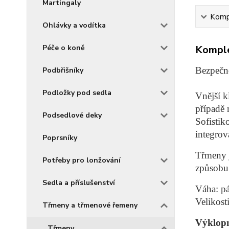
Martingaly
Kompl
Ohlávky a vodítka
Péče o koně
Komple
Bezpeč
Podbřišníky
Podložky pod sedla
Vnější k
případě 
Podsedlové deky
Sofistik
integrov
Poprsníky
Třmeny 
Potřeby pro lonžování
způsobu 
Sedla a příslušenství
Váha: p
Velikost
Třmeny a třmenové řemeny
Výklopn
Třmeny