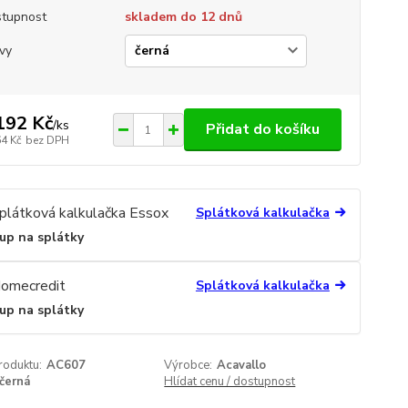
tupnost
skladem do 12 dnů
vy
192 Kč
/
ks
Přidat do košíku
64 Kč
bez DPH
Splátková kalkulačka
up na splátky
Splátková kalkulačka
up na splátky
roduktu:
AC607
Výrobce:
Acavallo
černá
Hlídat cenu / dostupnost