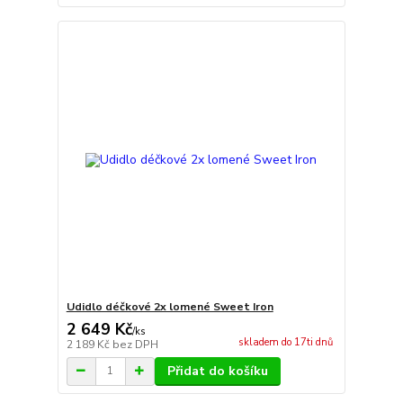
Udidlo déčkové 2x lomené Sweet Iron
2 649 Kč
/
ks
skladem do 17ti dnů
2 189 Kč
bez DPH
Přidat do košíku