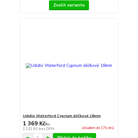
Zvolit variantu
Udidlo Waterford Cyprium déčkové 18mm
1 369 Kč
/
ks
skladem do 17ti dnů
1 131 Kč
bez DPH
Přidat do košíku