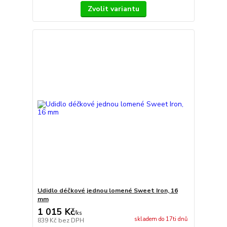
Zvolit variantu
Udidlo déčkové jednou lomené Sweet Iron, 16
mm
1 015 Kč
/
ks
skladem do 17ti dnů
839 Kč
bez DPH