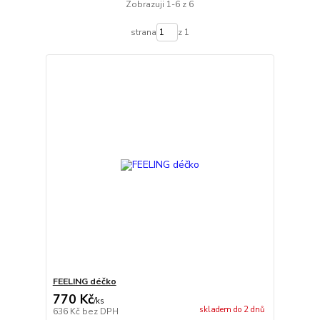
Zobrazuji 1-6 z 6
strana
z 1
FEELING déčko
770 Kč
/
ks
skladem do 2 dnů
636 Kč
bez DPH