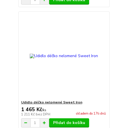
Udidlo déčko nelomené Sweet Iron
1 465 Kč
/
ks
skladem do 17ti dnů
1 211 Kč
bez DPH
Přidat do košíku