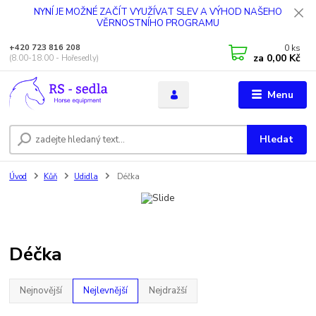
NYNÍ JE MOŽNÉ ZAČÍT VYUŽÍVAT SLEV A VÝHOD NAŠEHO
VĚRNOSTNÍHO PROGRAMU
0
ks
+420 723 816 208
za
0,00 Kč
(8.00-18.00 - Hořesedly)
Menu
Hledat
Úvod
Kůň
Udidla
Déčka
Déčka
Nejnovější
Nejlevnější
Nejdražší