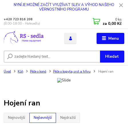
NYNÍ JE MOŽNÉ ZAČÍT VYUŽÍVAT SLEV A VÝHOD NAŠEHO
VĚRNOSTNÍHO PROGRAMU
0
ks
+420 723 816 208
za
0,00 Kč
(8.00-18.00 - Hořesedly)
Menu
Hledat
Úvod
Kůň
Péče o koně
Péče o kopyta,srst a hřívu
Hojení ran
Hojení ran
Nejnovější
Nejlevnější
Nejdražší