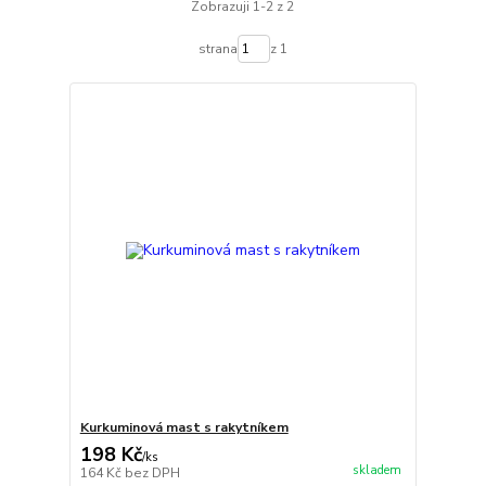
Zobrazuji 1-2 z 2
strana
z 1
Kurkuminová mast s rakytníkem
198 Kč
/
ks
skladem
164 Kč
bez DPH