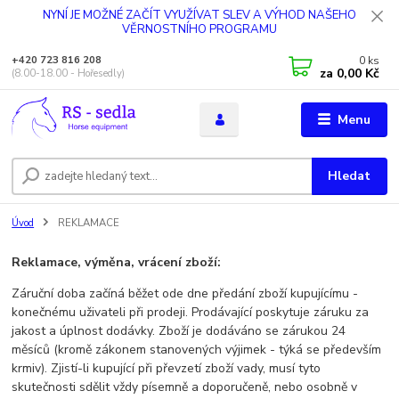
NYNÍ JE MOŽNÉ ZAČÍT VYUŽÍVAT SLEV A VÝHOD NAŠEHO
VĚRNOSTNÍHO PROGRAMU
0
ks
+420 723 816 208
za
0,00 Kč
(8.00-18.00 - Hořesedly)
Menu
Hledat
Úvod
REKLAMACE
Reklamace, výměna, vrácení zboží:
Záruční doba začíná běžet ode dne předání zboží kupujícímu -
konečnému uživateli při prodeji. Prodávající poskytuje záruku za
jakost a úplnost dodávky. Zboží je dodáváno se zárukou 24
měsíců (kromě zákonem stanovených výjimek - týká se především
krmiv). Zjistí-li kupující při převzetí zboží vady, musí tyto
skutečnosti sdělit vždy písemně a doporučeně, nebo osobně v