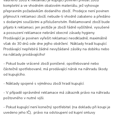
vadného zboží k reklamaci je kupující povinen předat zboží
kompletní a ve vhodném obalovém materiálu, jež vyhovuje
přepravním požadavkům dodaného zboží.. Prodejce není povinen
přijmout k reklamaci zboží, nebude-li vhodně zabaleno a předáno
s dodanými součástmi a příslušenstvím. Reklamované zboží bude
přijato k reklamaci, jen jestliže je zboží řádně vyčištěné, vysušené
a posouzení reklamace nebrání obecné zásady hygieny.
Prodávající je povinen vyřešit reklamaci neodkladně, maximálně
však do 30 dnů ode dne jejího obdržení. Náklady hradí kupující.
Prodávající nepřebírá žádné nevyžádané zásilky na dobírku nebo
na náklady prodávajícího!
- Pokud bude vrácené zboží poničené, opotřebované nebo
částečně spotřebované, má prodávající nárok na náhradu škody
od kupujícího.
- Náklady spojené s výměnou zboží hradí kupující.
- V případě oprávněné reklamace má zákazník právo na náhradu
poštovného v nutné výši.
- Pokud kupující není konečný spotřebitel (na dokladu při koupi je
uvedeno jeho IČ), právo na odstoupení od kupní smluvy