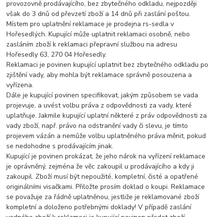
provozovně prodávajícího, bez zbytečného odkladu, nejpozději
však do 3 dnů od převzetí zboží a 14 dnů při zaslání poštou.
Místem pro uplatnění reklamace je prodejna rs-sedla v
Hořesedlých. Kupující může uplatnit reklamaci osobně, nebo
zasláním zboží k reklamaci přepravní službou na adresu
Hořesedly 63, 270 04 Hořesedly.
Reklamaci je povinen kupující uplatnit bez zbytečného odkladu po
zjištění vady, aby mohla být reklamace správně posouzena a
vyřízena.
Dále je kupující povinen specifikovat, jakým způsobem se vada
projevuje, a uvést volbu práva z odpovědnosti za vady, které
uplatňuje. Jakmile kupující uplatní některé z práv odpovědnosti za
vady zboží, např. právo na odstranění vady či slevu, je tímto
projevem vázán a nemůže volbu uplatněného práva měnit, pokud
se nedohodne s prodávajícím jinak.
Kupující je povinen prokázat, že jeho nárok na vyřízení reklamace
je oprávněný, zejména že věc zakoupil u prodávajícího a kdy ji
zakoupil. Zboží musí být nepoužité, kompletní, čisté a opatřené
originálními visačkami. Přiložte prosím doklad o koupi. Reklamace
se považuje za řádně uplatněnou, jestliže je reklamované zboží
kompletní a doloženo potřebnými doklady! V případě zaslání