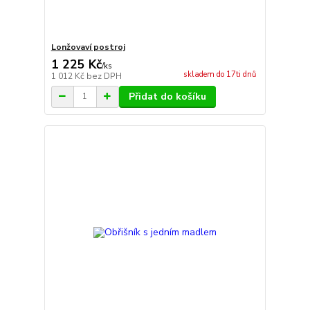
Lonžovaví postroj
1 225 Kč
/
ks
skladem do 17ti dnů
1 012 Kč
bez DPH
Přidat do košíku