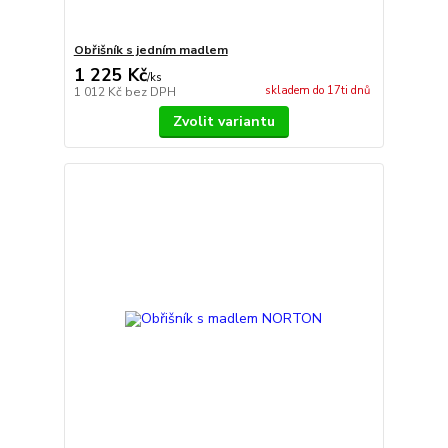
Obřišník s jedním madlem
1 225 Kč
/
ks
skladem do 17ti dnů
1 012 Kč
bez DPH
Zvolit variantu