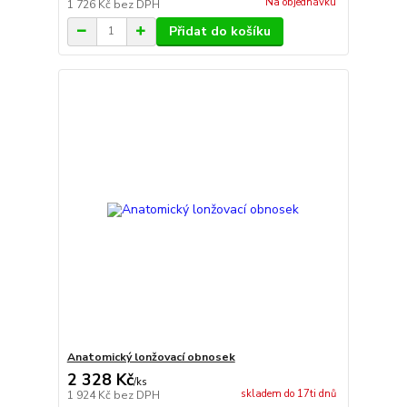
Na objednávku
1 726 Kč
bez DPH
Přidat do košíku
Anatomický lonžovací obnosek
2 328 Kč
/
ks
skladem do 17ti dnů
1 924 Kč
bez DPH