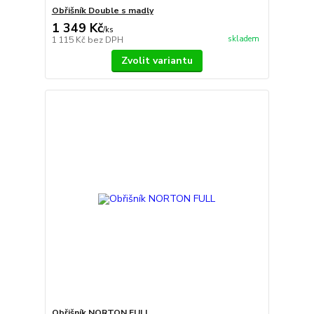
Obřišník Double s madly
1 349 Kč
/
ks
skladem
1 115 Kč
bez DPH
Zvolit variantu
Obřišník NORTON FULL