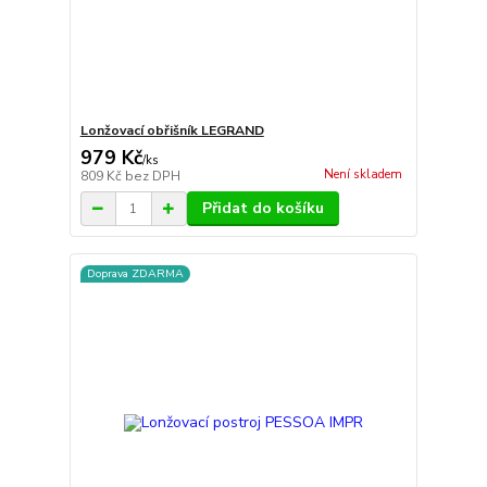
Lonžovací obřišník LEGRAND
979 Kč
/
ks
Není skladem
809 Kč
bez DPH
Přidat do košíku
Doprava ZDARMA