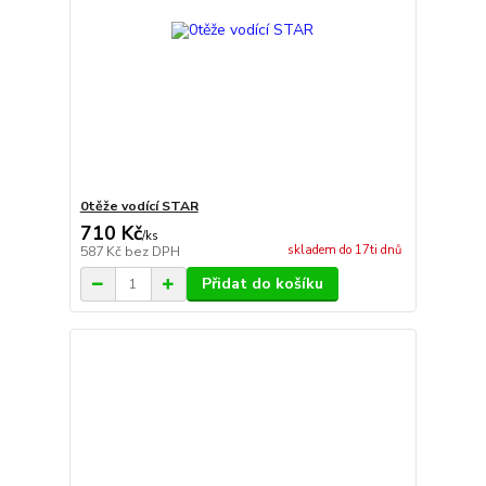
0těže vodící STAR
710 Kč
/
ks
skladem do 17ti dnů
587 Kč
bez DPH
Přidat do košíku