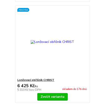
Novinka
Lonžovací obřišník CHRIST
6 425 Kč
/
ks
skladem do 17ti dnů
5 310 Kč
bez DPH
Zvolit variantu