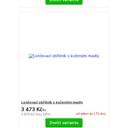
Lonžovací obřišník s koženými madly
3 473 Kč
/
ks
skladem do 17ti dnů
2 870 Kč
bez DPH
Zvolit variantu