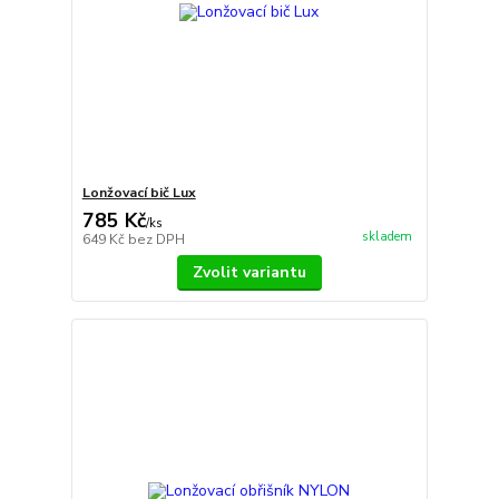
Lonžovací bič Lux
785 Kč
/
ks
skladem
649 Kč
bez DPH
Zvolit variantu