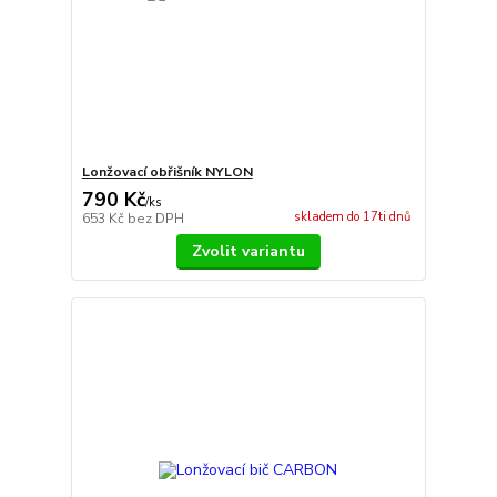
Lonžovací obřišník NYLON
790 Kč
/
ks
skladem do 17ti dnů
653 Kč
bez DPH
Zvolit variantu