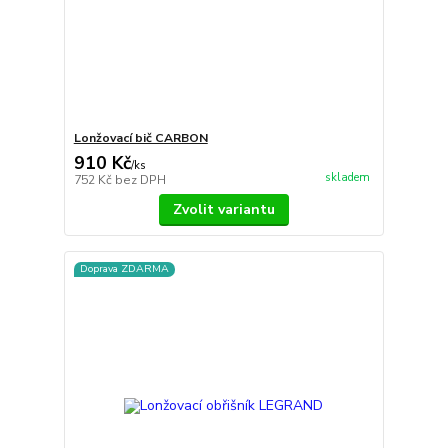
Lonžovací bič CARBON
910 Kč
/
ks
skladem
752 Kč
bez DPH
Zvolit variantu
Doprava ZDARMA