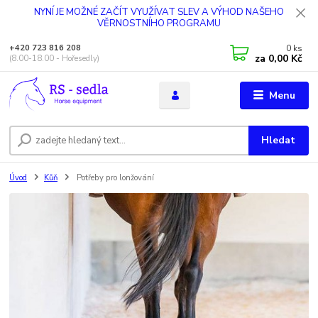
NYNÍ JE MOŽNÉ ZAČÍT VYUŽÍVAT SLEV A VÝHOD NAŠEHO
VĚRNOSTNÍHO PROGRAMU
0
ks
+420 723 816 208
za
0,00 Kč
(8.00-18.00 - Hořesedly)
Menu
Hledat
Úvod
Kůň
Potřeby pro lonžování