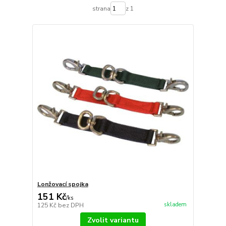
strana
z 1
Lonžovací spojka
151 Kč
/
ks
skladem
125 Kč
bez DPH
Zvolit variantu