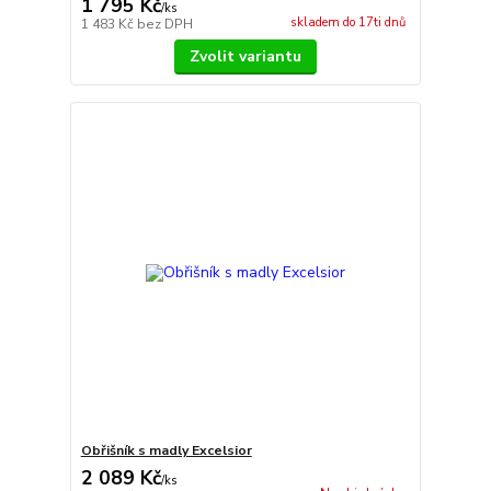
1 795 Kč
/
ks
skladem do 17ti dnů
1 483 Kč
bez DPH
Zvolit variantu
Obřišník s madly Excelsior
2 089 Kč
/
ks