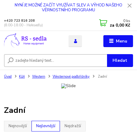
NYNÍ JE MOŽNÉ ZAČÍT VYUŽÍVAT SLEV A VÝHOD NAŠEHO
VĚRNOSTNÍHO PROGRAMU
0
ks
+420 723 816 208
za
0,00 Kč
(8.00-18.00 - Hořesedly)
Menu
Hledat
Úvod
Kůň
Western
Westernové podbřišníky
Zadní
Zadní
Nejnovější
Nejlevnější
Nejdražší