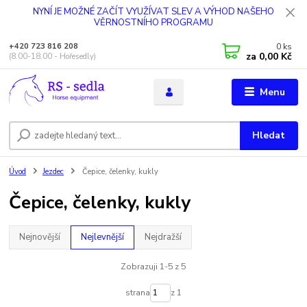
NYNÍ JE MOŽNÉ ZAČÍT VYUŽÍVAT SLEV A VÝHOD NAŠEHO
VĚRNOSTNÍHO PROGRAMU
0
ks
+420 723 816 208
za
0,00 Kč
(8.00-18.00 - Hořesedly)
Menu
Hledat
Úvod
Jezdec
Čepice, čelenky, kukly
Čepice, čelenky, kukly
Nejnovější
Nejlevnější
Nejdražší
Zobrazuji 1-5 z 5
strana
z 1