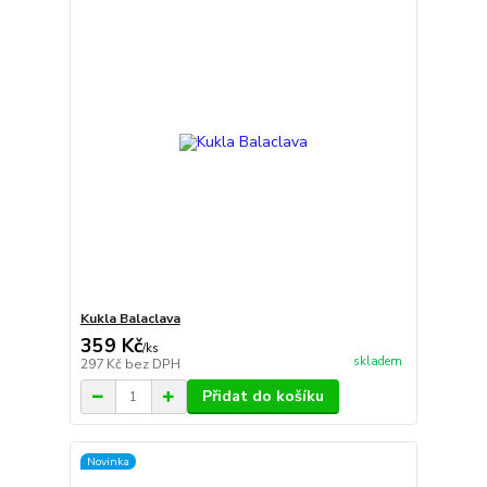
Kukla Balaclava
359 Kč
/
ks
skladem
297 Kč
bez DPH
Přidat do košíku
Novinka