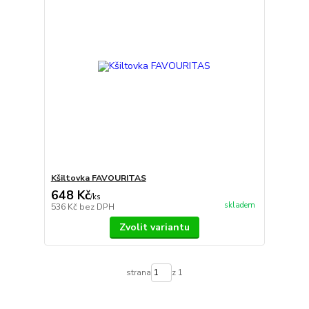
Kšiltovka FAVOURITAS
648 Kč
/
ks
skladem
536 Kč
bez DPH
Zvolit variantu
strana
z 1