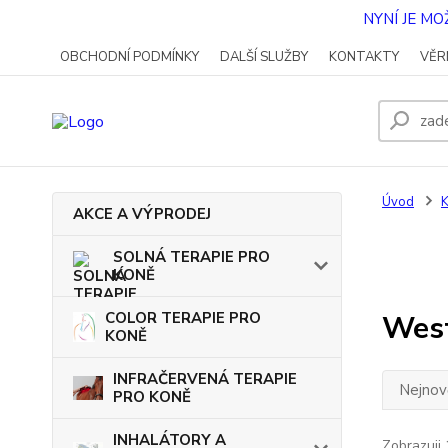
NYNÍ JE M
OBCHODNÍ PODMÍNKY
DALŠÍ SLUŽBY
KONTAKTY
VĚR
Úvod
AKCE A VÝPRODEJ
SOLNÁ TERAPIE PRO
KONĚ
COLOR TERAPIE PRO
West
KONĚ
INFRAČERVENÁ TERAPIE
Nejnově
PRO KONĚ
INHALÁTORY A
Zobrazuji 