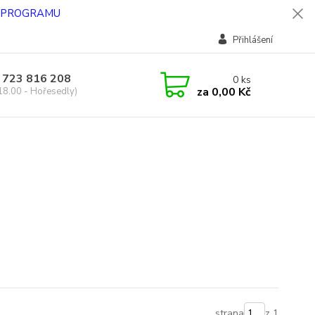
O PROGRAMU
Přihlášení
 723 816 208
0
ks
za
0,00 Kč
18.00 - Hořesedly)
strana
z 1