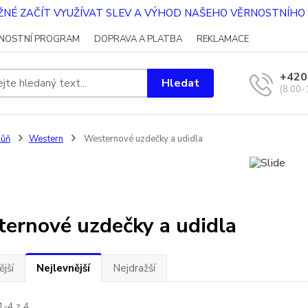
OŽNÉ ZAČÍT VYUŽÍVAT SLEV A VÝHOD NAŠEHO VĚRNOSTNÍH
NOSTNÍ PROGRAM
DOPRAVA A PLATBA
REKLAMACE
+420
Hledat
(8.00-
Kůň
Western
Westernové uzdečky a udidla
ernové uzdečky a udidla
jší
Nejlevnější
Nejdražší
1-4 z 4