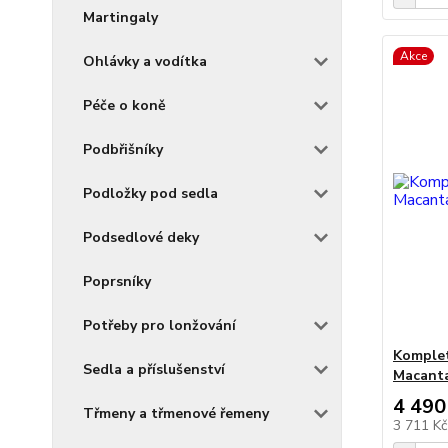
Martingaly
Akce
Ohlávky a vodítka
Péče o koně
Podbřišníky
Podložky pod sedla
Podsedlové deky
Poprsníky
Potřeby pro lonžování
Komplet
Sedla a příslušenství
Macant
4 490
Třmeny a třmenové řemeny
3 711 K