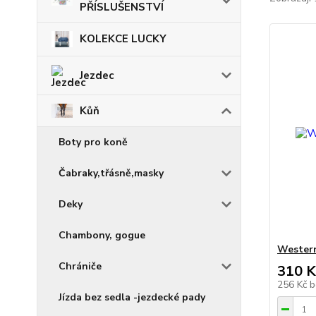
PŘÍSLUŠENSTVÍ
KOLEKCE LUCKY
Jezdec
Kůň
Boty pro koně
Čabraky,třásně,masky
Deky
Chambony, gogue
Western
Chrániče
310 K
256 Kč
b
Jízda bez sedla -jezdecké pady