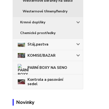
Westernové beránky na sedlo
Westernové třmeny/fendry
Krmné doplňky
Chemické prostředky
Stáj,pastva
KOMISE/BAZAR
PARNÍ BOXY NA SENO
Kontrola a pasování
sedel
Novinky