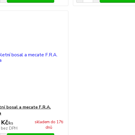
ní bosal a mecate F.R.A.
a
 Kč
skladem do 17ti
/
ks
dnů
č
bez DPH