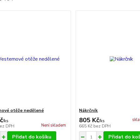
ové otěže nedělené
Nákrčník
č
805 Kč
skl
/
ks
/
ks
Není skladem
ez DPH
665 Kč
bez DPH
Přidat do košíku
Přidat do ko