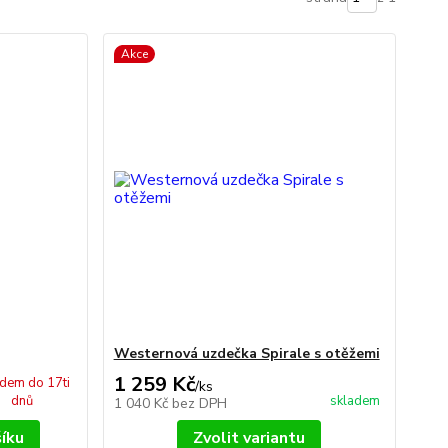
Akce
Westernová uzdečka Spirale s otěžemi
1 259 Kč
adem do 17ti
/
ks
dnů
skladem
1 040 Kč
bez DPH
šíku
Zvolit variantu