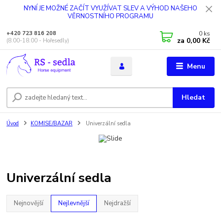
NYNÍ JE MOŽNÉ ZAČÍT VYUŽÍVAT SLEV A VÝHOD NAŠEHO
VĚRNOSTNÍHO PROGRAMU
0
ks
+420 723 816 208
za
0,00 Kč
(8.00-18.00 - Hořesedly)
Menu
Hledat
Úvod
KOMISE/BAZAR
Univerzální sedla
Univerzální sedla
Nejnovější
Nejlevnější
Nejdražší