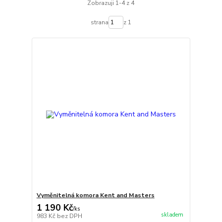
Zobrazuji 1-4 z 4
strana
z 1
Vyměnitelná komora Kent and Masters
1 190 Kč
/
ks
skladem
983 Kč
bez DPH