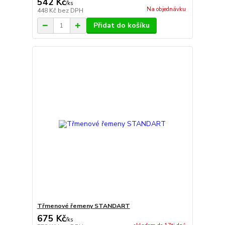
542 Kč
/
ks
Na objednávku
448 Kč
bez DPH
Přidat do košíku
Třmenové řemeny STANDART
675 Kč
/
ks