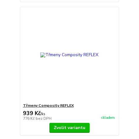
Třmeny Composity REFLEX
939 Kč
/
ks
skladem
776 Kč
bez DPH
Zvolit variantu