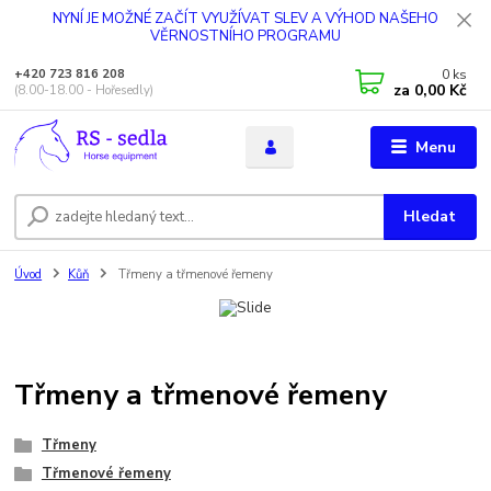
NYNÍ JE MOŽNÉ ZAČÍT VYUŽÍVAT SLEV A VÝHOD NAŠEHO
VĚRNOSTNÍHO PROGRAMU
0
ks
+420 723 816 208
za
0,00 Kč
(8.00-18.00 - Hořesedly)
Menu
Hledat
Úvod
Kůň
Třmeny a třmenové řemeny
Třmeny a třmenové řemeny
Třmeny
Třmenové řemeny