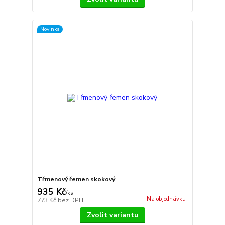
Novinka
Třmenový řemen skokový
935 Kč
/
ks
Na objednávku
773 Kč
bez DPH
Zvolit variantu