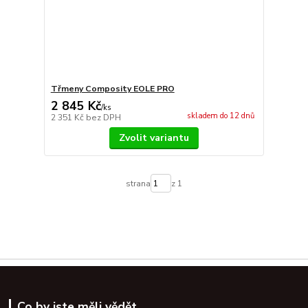
Třmeny Composity EOLE PRO
2 845 Kč
/
ks
skladem do 12 dnů
2 351 Kč
bez DPH
Zvolit variantu
strana
z 1
Co by jste měli vědět