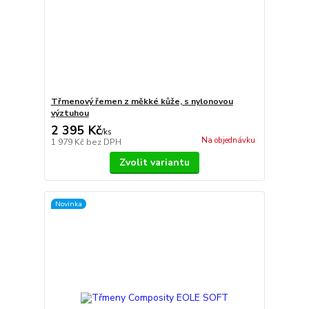
Třmenový řemen z měkké kůže, s nylonovou
výztuhou
2 395 Kč
/
ks
Na objednávku
1 979 Kč
bez DPH
Zvolit variantu
Novinka