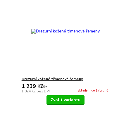
Drezurní kožené třmenové řemeny
1 239 Kč
/
ks
skladem do 17ti dnů
1 024 Kč
bez DPH
Zvolit variantu