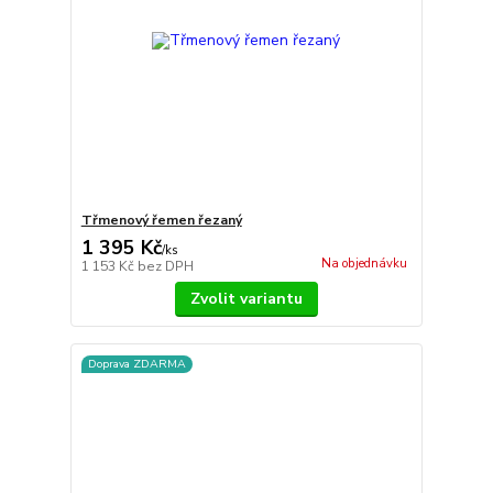
Třmenový řemen řezaný
1 395 Kč
/
ks
Na objednávku
1 153 Kč
bez DPH
Zvolit variantu
Doprava ZDARMA