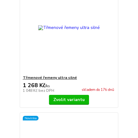
Třmenové řemeny ultra silné
1 268 Kč
/
ks
skladem do 17ti dnů
1 048 Kč
bez DPH
Zvolit variantu
Novinka