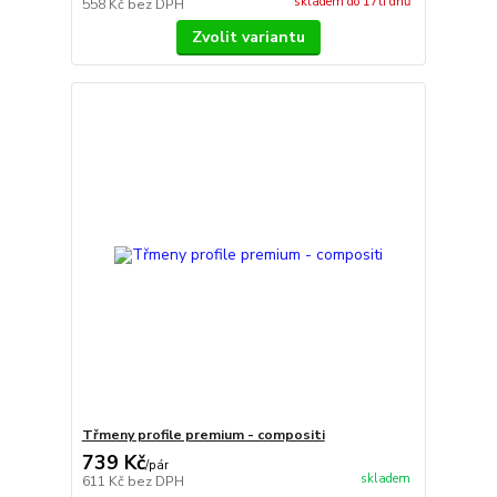
skladem do 17ti dnů
558 Kč
bez DPH
Zvolit variantu
Třmeny profile premium - compositi
739 Kč
/
pár
skladem
611 Kč
bez DPH