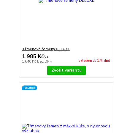
Třmenové řemeny DELUXE
1 985 Kč
/
ks
skladem do 17ti dnů
1 640 Kč
bez DPH
Zvolit variantu
Novinka