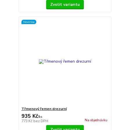
Zvolit variantu
Novinka
Třmenový řemen drezurní
935 Kč
/
ks
Na objednávku
773 Kč
bez DPH
Zvolit variantu