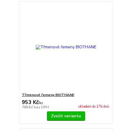
Třmenové řemeny BIOTHANE
953 Kč
/
ks
skladem do 17ti dnů
788 Kč
bez DPH
Zvolit variantu