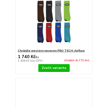
Chrániče western neopren PRO TECH-Airflow
1 740 Kč
/
ks
skladem do 17ti dnů
1 438 Kč
bez DPH
Zvolit variantu