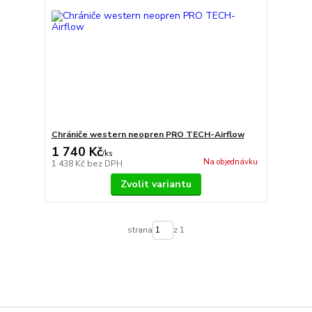
Chrániče western neopren PRO TECH-Airflow
1 740 Kč
/
ks
Na objednávku
1 438 Kč
bez DPH
Zvolit variantu
strana
z 1