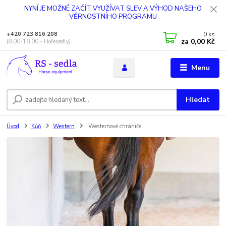
NYNÍ JE MOŽNÉ ZAČÍT VYUŽÍVAT SLEV A VÝHOD NAŠEHO
VĚRNOSTNÍHO PROGRAMU
0
ks
+420 723 816 208
za
0,00 Kč
(8.00-18.00 - Hořesedly)
Menu
Hledat
Úvod
Kůň
Western
Westernové chrániče