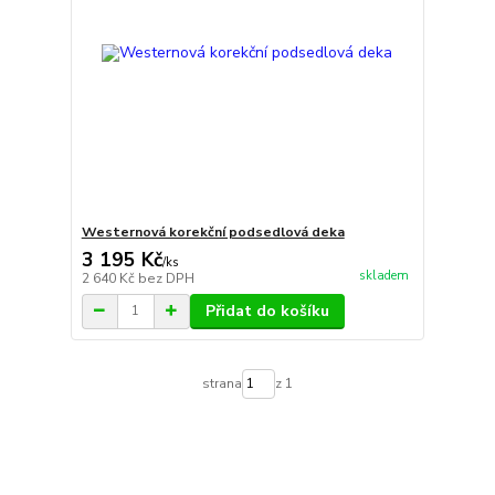
Westernová korekční podsedlová deka
3 195 Kč
/
ks
skladem
2 640 Kč
bez DPH
Přidat do košíku
strana
z 1