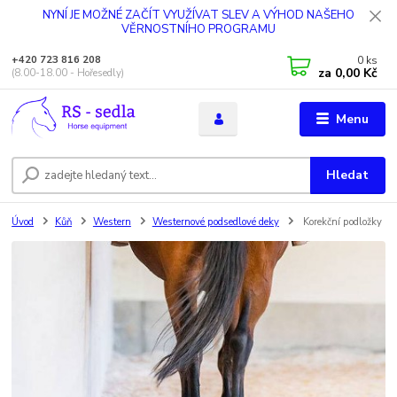
NYNÍ JE MOŽNÉ ZAČÍT VYUŽÍVAT SLEV A VÝHOD NAŠEHO
VĚRNOSTNÍHO PROGRAMU
0
ks
+420 723 816 208
za
0,00 Kč
(8.00-18.00 - Hořesedly)
Menu
Hledat
Úvod
Kůň
Western
Westernové podsedlové deky
Korekční podložky