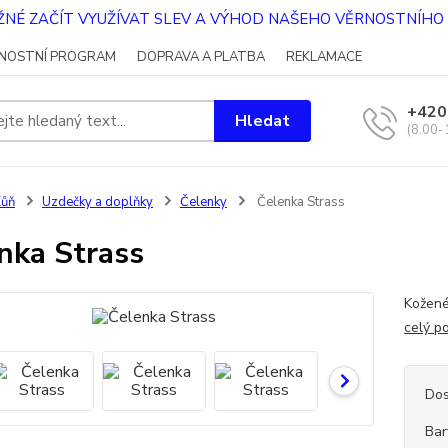
OŽNÉ ZAČÍT VYUŽÍVAT SLEV A VÝHOD NAŠEHO VĚRNOSTNÍH
NOSTNÍ PROGRAM
DOPRAVA A PLATBA
REKLAMACE
+420
Hledat
(8.00-
Kůň
Uzdečky a doplňky
Čelenky
Čelenka Strass
nka Strass
Kožené
celý p
Dos
Bar