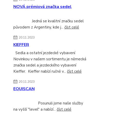
NOVÁ prémiová značka sedel
Jedná se kvalitní značku sedel
původem z Argentiny, kde j...
číst celé
20.11.2023
KIEFFER
Sedla a ostatní jezdecké vybavení
Novinkou v našem sortimentu je německá
značka sedel a jezdeckého vybavení
Kieffer. Kieffer nabízí ručně v...
číst celé
20.11.2023
EQUISCAN
Posunuli jsme naše služby
na vyšší "level" a nabízí...
číst celé