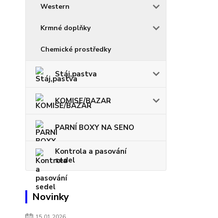
Western
Krmné doplňky
Chemické prostředky
Stáj,pastva
KOMISE/BAZAR
PARNÍ BOXY NA SENO
Kontrola a pasování
sedel
Novinky
15.01.2026