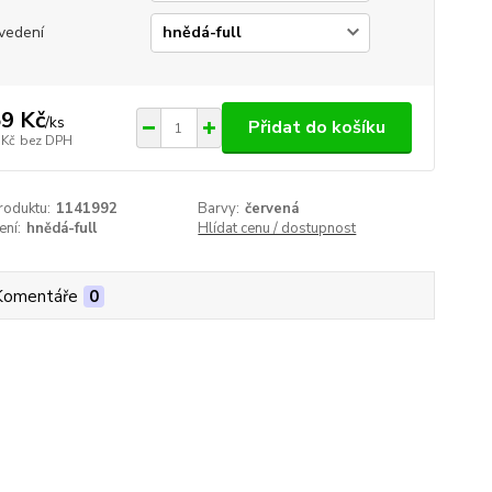
vedení
9 Kč
/
ks
Přidat do košíku
 Kč
bez DPH
roduktu:
1141992
Barvy:
červená
ení:
hnědá-full
Hlídat cenu / dostupnost
Komentáře
0