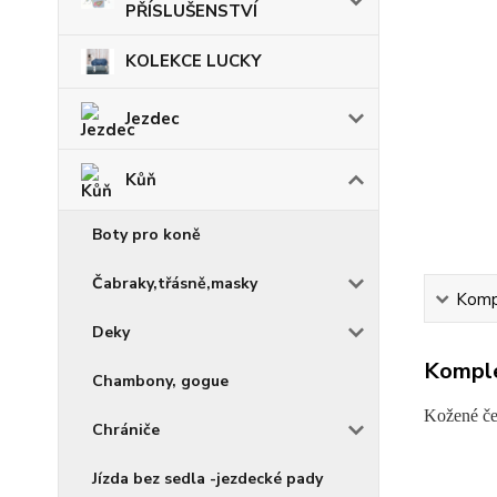
PŘÍSLUŠENSTVÍ
KOLEKCE LUCKY
Jezdec
Kůň
Boty pro koně
Čabraky,třásně,masky
Kompl
Deky
Komple
Chambony, gogue
Kožené če
Chrániče
Jízda bez sedla -jezdecké pady