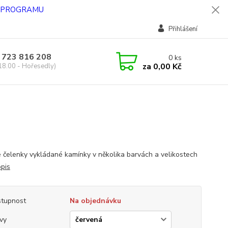
O PROGRAMU
Přihlášení
 723 816 208
0
ks
za
0,00 Kč
18.00 - Hořesedly)
 čelenky vykládané kamínky v několika barvách a velikostech
opis
tupnost
Na objednávku
vy