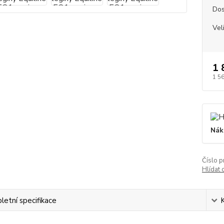
Dos
Vel
1 
1 5
Nák
Číslo p
Hlídat 
etní specifikace