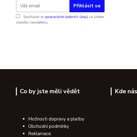
Přihlásit se
Souhlasím se
zpracováním osobních údajů
za účelem
rozesílky newsletteru.
Co by jste měli vědět
Kde nás
Možnosti dopravy a platby
Obchodní podmínky
Reklamace