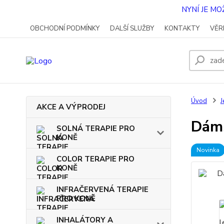
NYNÍ JE M
OBCHODNÍ PODMÍNKY
DALŠÍ SLUŽBY
KONTAKTY
VĚR
Úvod
J
AKCE A VÝPRODEJ
Dáms
SOLNÁ TERAPIE PRO
KONĚ
Novinka
COLOR TERAPIE PRO
KONĚ
INFRAČERVENÁ TERAPIE
PRO KONĚ
INHALÁTORY A