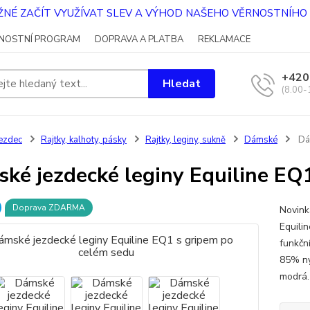
OŽNÉ ZAČÍT VYUŽÍVAT SLEV A VÝHOD NAŠEHO VĚRNOSTNÍH
NOSTNÍ PROGRAM
DOPRAVA A PLATBA
REKLAMACE
+420
Hledat
(8.00-
ezdec
Rajtky, kalhoty, pásky
Rajtky, leginy, sukně
Dámské
Dám
ké jezdecké leginy Equiline EQ
Doprava ZDARMA
Novinka
Equilin
funkčn
85% ny
modrá