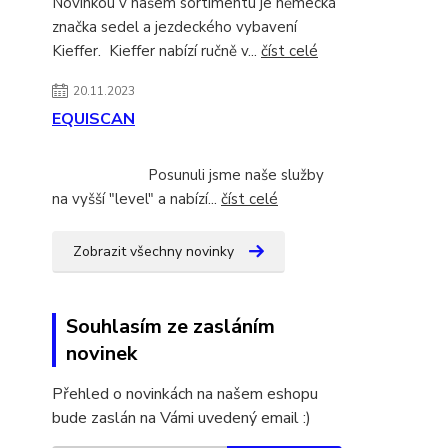
Novinkou v našem sortimentu je německá
značka sedel a jezdeckého vybavení
Kieffer. Kieffer nabízí ručně v...
číst celé
20.11.2023
EQUISCAN
Posunuli jsme naše služby
na vyšší "level" a nabízí...
číst celé
Zobrazit všechny novinky
Souhlasím ze zasláním
novinek
Přehled o novinkách na našem eshopu
bude zaslán na Vámi uvedený email :)