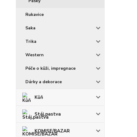
Pásky
Rukavice
Saka
Trika
Western
Péče o kůži, impregnace
Dárky a dekorace
Kůň
Stáj,pastva
KOMISE/BAZAR