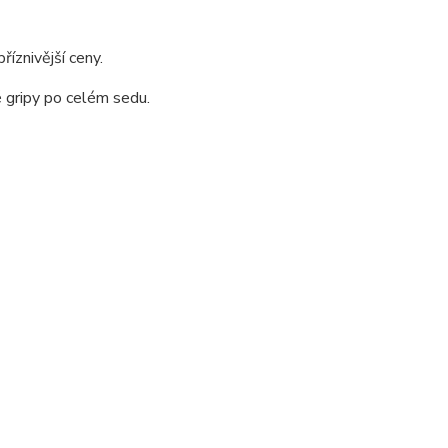
příznivější ceny.
é gripy
po
celém sedu.