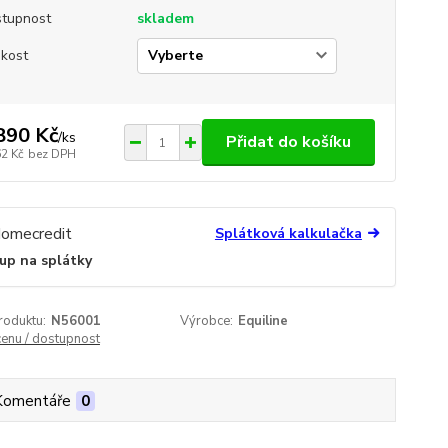
tupnost
skladem
ikost
890 Kč
/
ks
Přidat do košíku
62 Kč
bez DPH
Splátková kalkulačka
up na splátky
roduktu:
N56001
Výrobce:
Equiline
cenu / dostupnost
Komentáře
0