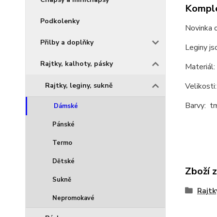
Komple
Podkolenky
Novinka
Přilby a doplňky
Leginy j
Rajtky, kalhoty, pásky
Materiál
Rajtky, leginy, sukně
Velikosti
Barvy: t
Dámské
Pánské
Termo
Dětské
Zboží 
Sukně
Rajtk
Nepromokavé