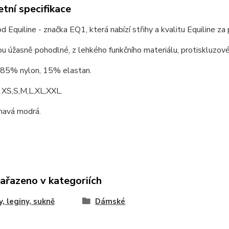
tní specifikace
od
Equiline - značka EQ1, která nabízí střihy
a
kvalitu Equiline
za
sou úžasně pohodlné,
z
lehkého funkčního materiálu, protiskluzov
: 85% nylon, 15% elastan.
: XS,S,M,L,XL,XXL.
mavá modrá.
zařazeno v kategoriích
y, leginy, sukně
Dámské