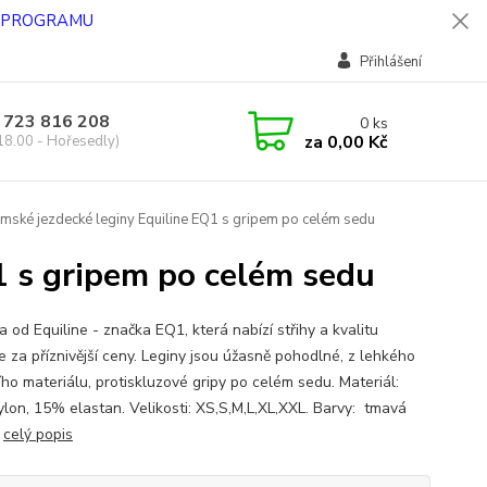
O PROGRAMU
Přihlášení
 723 816 208
0
ks
za
0,00 Kč
18.00 - Hořesedly)
ské jezdecké leginy Equiline EQ1 s gripem po celém sedu
1 s gripem po celém sedu
 od Equiline - značka EQ1, která nabízí střihy a kvalitu
e za příznivější ceny. Leginy jsou úžasně pohodlné, z lehkého
ího materiálu, protiskluzové gripy po celém sedu. Materiál:
lon, 15% elastan. Velikosti: XS,S,M,L,XL,XXL. Barvy: tmavá
.
celý popis