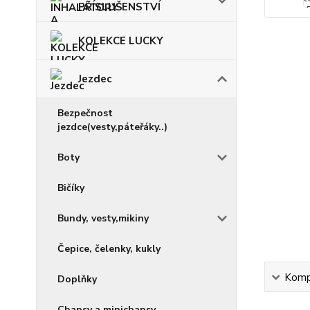
PŘÍSLUŠENSTVÍ
KOLEKCE LUCKY
Jezdec
Bezpečnost
jezdce(vesty,páteřáky..)
Boty
Bičíky
Bundy, vesty,mikiny
Čepice, čelenky, kukly
Kompl
Doplňky
Chapsy a minichapsy