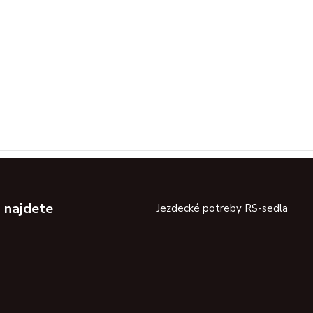
 najdete
Jezdecké potreby RS-sedla