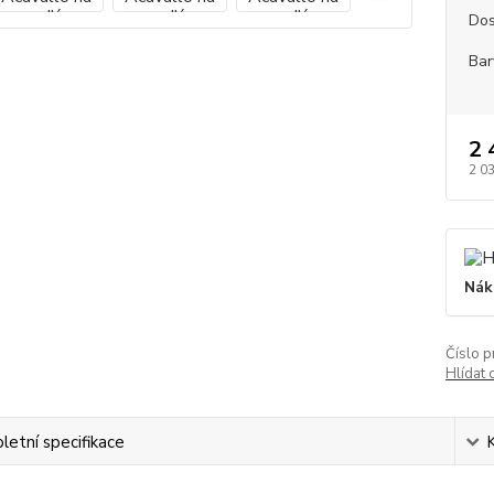
Dos
Bar
2 
2 0
Nák
Číslo p
Hlídat 
etní specifikace