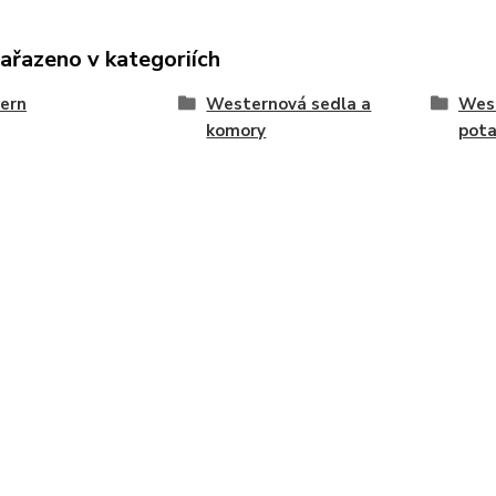
zařazeno v kategoriích
ern
Westernová sedla a
Wes
komory
pot