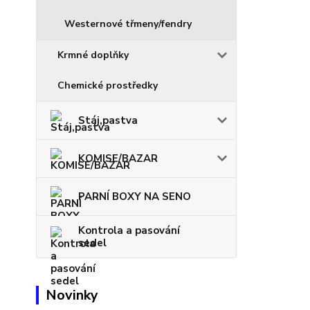
Westernové třmeny/fendry
Krmné doplňky
Chemické prostředky
Stáj,pastva
KOMISE/BAZAR
PARNÍ BOXY NA SENO
Kontrola a pasování
sedel
Novinky