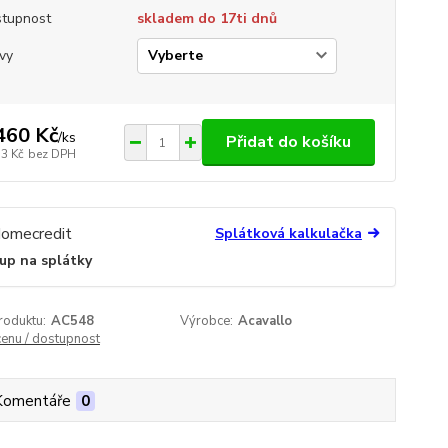
tupnost
skladem do 17ti dnů
vy
460 Kč
/
ks
Přidat do košíku
33 Kč
bez DPH
Splátková kalkulačka
up na splátky
roduktu:
AC548
Výrobce:
Acavallo
cenu / dostupnost
Komentáře
0