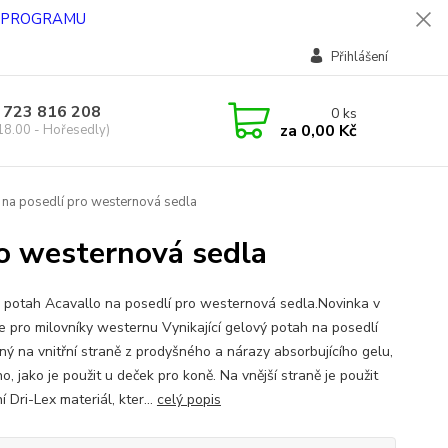
O PROGRAMU
Přihlášení
 723 816 208
0
ks
za
0,00 Kč
18.00 - Hořesedly)
 na posedlí pro westernová sedla
ro westernová sedla
 potah Acavallo na posedlí pro westernová sedla.Novinka v
e pro milovníky westernu Vynikající gelový potah na posedlí
ný na vnitřní straně z prodyšného a nárazy absorbujícího gelu,
o, jako je použit u deček pro koně. Na vnější straně je použit
í Dri-Lex materiál, kter...
celý popis