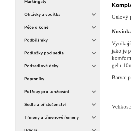
Martingaly
Komple
Ohlávky a vodítka
Gelový p
Péče o koně
Novinka
Podbřišníky
Vynikají
jako je 
Podložky pod sedla
komfortn
gelu 10
Podsedlové deky
Barva: p
Poprsníky
čer
Potřeby pro lonžování
hně
hně
Sedla a příslušenství
Velikost
Třmeny a třmenové řemeny
Udidla