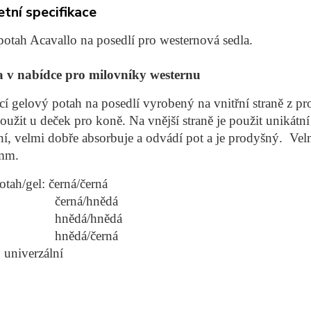
tní specifikace
otah Acavallo na posedlí pro westernová sedla.
 v nabídce pro milovníky westernu
cí gelový potah na posedlí vyrobený na vnitřní straně z pr
použit u deček pro koně. Na vnější straně je použit unikátn
í, velmi dobře absorbuje a odvádí pot a je prodyšný. Velm
mm.
otah/gel: černá/černá
ná/hnědá
dá/hnědá
dá/černá
: univerzální