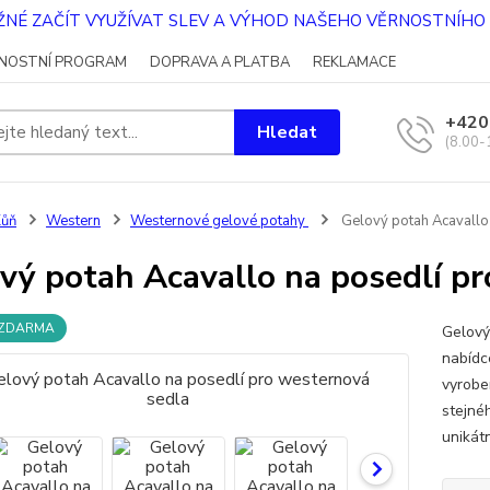
OŽNÉ ZAČÍT VYUŽÍVAT SLEV A VÝHOD NAŠEHO VĚRNOSTNÍH
NOSTNÍ PROGRAM
DOPRAVA A PLATBA
REKLAMACE
+420
Hledat
(8.00-
Kůň
Western
Westernové gelové potahy
Gelový potah Acavallo
vý potah Acavallo na posedlí p
 ZDARMA
Gelový
nabídc
vyrobe
stejnéh
unikátn