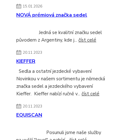
15.01.2026
NOVÁ prémiová značka sedel
Jedná se kvalitní značku sedel
původem z Argentiny, kde j...
číst celé
20.11.2023
KIEFFER
Sedla a ostatní jezdecké vybavení
Novinkou v našem sortimentu je německá
značka sedel a jezdeckého vybavení
Kieffer. Kieffer nabízí ručně v...
číst celé
20.11.2023
EQUISCAN
Posunuli jsme naše služby
na vyšší "level" a nabízí...
číst celé