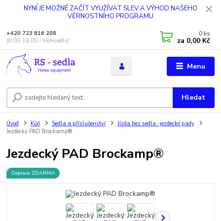
NYNÍ JE MOŽNÉ ZAČÍT VYUŽÍVAT SLEV A VÝHOD NAŠEHO
VĚRNOSTNÍHO PROGRAMU
0
ks
+420 723 816 208
za
0,00 Kč
(8.00-18.00 - Hořesedly)
Menu
Hledat
Úvod
Kůň
Sedla a příslušenství
Jízda bez sedla -jezdecké pady
Jezdecký PAD Brockamp®
Jezdecký PAD Brockamp®
Doprava ZDARMA