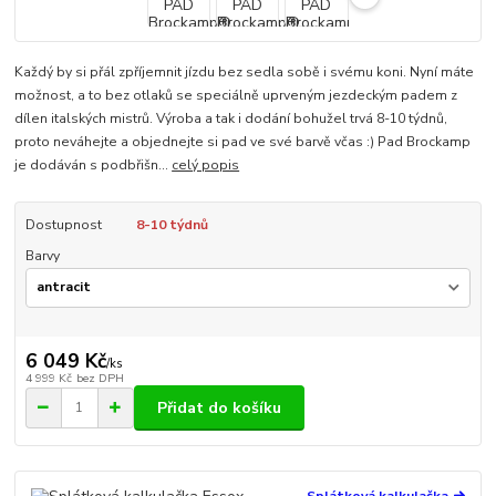
Každý by si přál zpříjemnit jízdu bez sedla sobě i svému koni. Nyní máte
možnost, a to bez otlaků se speciálně uprveným jezdeckým padem z
dílen italských mistrů. Výroba a tak i dodání bohužel trvá 8-10 týdnů,
proto neváhejte a objednejte si pad ve své barvě včas :) Pad Brockamp
je dodáván s podbřišn...
celý popis
Dostupnost
8-10 týdnů
Barvy
6 049 Kč
/
ks
4 999 Kč
bez DPH
Přidat do košíku