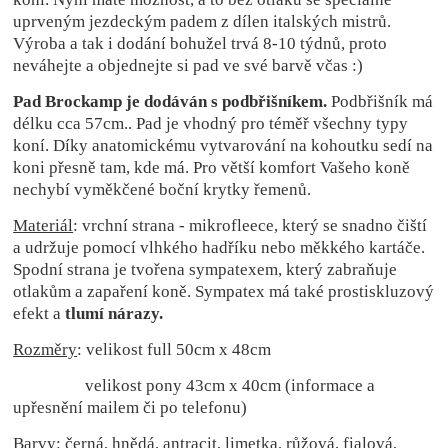
uprveným jezdeckým padem z dílen italských mistrů.
Výroba a tak i dodání bohužel trvá 8-10 týdnů, proto
neváhejte a objednejte si pad ve své barvě včas :)
Pad Brockamp je dodáván s podbřišníkem.
Podbřišník má
délku cca 57cm.. Pad je vhodný pro téměř všechny typy
koní.
Díky anatomickému vytvarování na kohoutku sedí na
koni přesně tam, kde má. Pro větší komfort Vašeho koně
nechybí vyměkčené boční krytky řemenů.
Materiál
: vrchní strana - mikrofleece, který se snadno čiští
a udržuje pomocí vlhkého hadříku nebo měkkého kartáče.
Spodní strana je tvořena sympatexem, který zabraňuje
otlakům a zapaření koně. Sympatex má také prostiskluzový
efekt a
tlumí nárazy.
Rozměry
: velikost full 50cm x 48cm
velikost pony 43cm x 40cm (informace a
upřesnění mailem či po telefonu)
Barvy
: černá, hnědá, antracit, limetka, růžová, fialová,