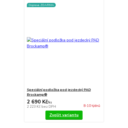
Doprava ZDARMA
Speciální podložka pod jezdecký PAD
Brockamp®
2 690 Kč
/
ks
8-10 týdnů
2 223 Kč
bez DPH
Zvolit variantu