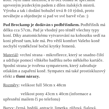
uprveným jezdeckým padem z dílen italských mistrů.
Výroba a tak i dodání bohužel trvá 8-10 týdnů, proto
neváhejte a objednejte si pad ve své barvě včas :)
Pad Brockamp je dodáván s podbřišníkem.
Podbřišník má
délku cca 57cm.. Pad je vhodný pro téměř všechny typy
koní.
Díky anatomickému vytvarování na kohoutku sedí na
koni přesně tam, kde má. Pro větší komfort Vašeho koně
nechybí vyměkčené boční krytky řemenů.
Materiál
: vrchní strana - mikrofleece, který se snadno čiští
a udržuje pomocí vlhkého hadříku nebo měkkého kartáče.
Spodní strana je tvořena sympatexem, který zabraňuje
otlakům a zapaření koně. Sympatex má také prostiskluzový
efekt a
tlumí nárazy.
Rozměry
: velikost full 50cm x 48cm
velikost pony 43cm x 40cm (informace a
upřesnění mailem či po telefonu)
Barvy
: černá, hnědá, antracit, limetka, růžová, fialová,