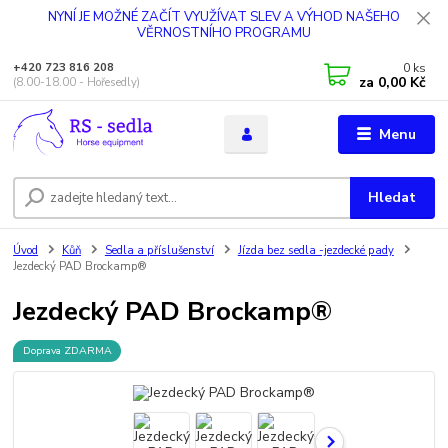
NYNÍ JE MOŽNÉ ZAČÍT VYUŽÍVAT SLEV A VÝHOD NAŠEHO
VĚRNOSTNÍHO PROGRAMU
0
ks
+420 723 816 208
za
0,00 Kč
(8.00-18.00 - Hořesedly)
Menu
Hledat
Úvod
Kůň
Sedla a příslušenství
Jízda bez sedla -jezdecké pady
Jezdecký PAD Brockamp®
Jezdecký PAD Brockamp®
Doprava ZDARMA