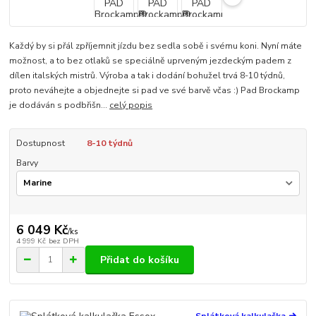
Každý by si přál zpříjemnit jízdu bez sedla sobě i svému koni. Nyní máte
možnost, a to bez otlaků se speciálně uprveným jezdeckým padem z
dílen italských mistrů. Výroba a tak i dodání bohužel trvá 8-10 týdnů,
proto neváhejte a objednejte si pad ve své barvě včas :) Pad Brockamp
je dodáván s podbřišn...
celý popis
Dostupnost
8-10 týdnů
Barvy
6 049 Kč
/
ks
4 999 Kč
bez DPH
Přidat do košíku