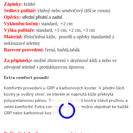
Zápinky:
krátké
Sedlový polštář:
vlněný nebo sendvičový (liší se cenou)
Opěrky:
střední přední a zadní
Vyklonění bočnic:
standard, +2 cm
Výška polštáře
: standard, +1 cm, +2 cm, +3 cm
Materiál:
třísločiněná kůže, posedlí a opěrky standardně z
neklouzavé teletin
y
Barevné provedení:
černá, hnědá,tabák
Za příplatek
je možné zhotovení v dezénové kůži a nebo ve
zdvojené teletině s protiskluzovou úpravou
Extra comfort posedlí
Komfortní provedení u GRP a karbonových koster. V přední části
kostry je oválný otvor, ve kterém je napnutá kůže překryta
polyuretanovou pěnou. Tím se v této části kostra stává pružnou a
velmi komfortní. Extra comfort posedlí je možno objednat ke každé
GRP nebo karbonové kostře.