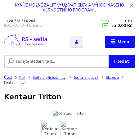
NYNÍ JE MOŽNÉ ZAČÍT VYUŽÍVAT SLEV A VÝHOD NAŠEHO
VĚRNOSTNÍHO PROGRAMU
0
ks
+420 723 816 208
za
0,00 Kč
(8.00-18.00 - Hořesedly)
Menu
Hledat
Úvod
Kůň
Sedla a příslušenství
Sedla-anglická
Skoková
Kentaur Triton
Kentaur Triton