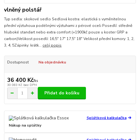
vlněný polstář
Typ sedla: skokové sedlo Sedlová kostra: elastická s vyměnitelnou
přední výztuhoua podélnými výztuhami z pérové oceli Posedlí: středně
hluboké standart nebo extra comfort (+1900kč pouze u koster GRP a
carbon)Velikost posedlí: 16,5" 17" 17,5" 18" Velikost přední komory: 1, 2,
3, 4, 5Zápinky: krátk...
celý popis
Dostupnost
Na objednávku
36 400 Kč
/
ks
30 083 Kč
bez DPH
Přidat do košíku
Splátková kalkulačka
Nákup na splátky
Splátková kalkulačka