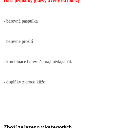
Další příplatky (barvy a ceny na dotaz)
:
- barevná paspulka
- barevné prošití
- kombinace barev: černá,hnědá,tabák
- doplňky z croco kůže
Zboží zařazeno v kategoriích