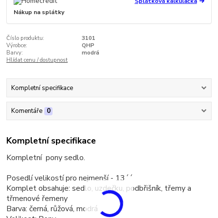
Splátková kalkulačka
Nákup na splátky
Číslo produktu:
3101
Výrobce:
QHP
Barvy:
modrá
Hlídat cenu / dostupnost
Kompletní specifikace
Komentáře
0
Kompletní specifikace
Kompletní pony sedlo.
Posedlí velikostí pro nejmenší - 13´´
Komplet obsahuje: sedlo, uzdečku, podbřišník, třemy a
třmenové řemeny
Barva: černá, růžová, modrá