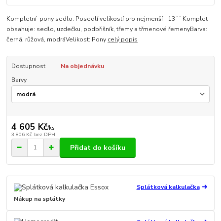
Kompletní pony sedlo. Posedlí velikostí pro nejmenší - 13´´ Komplet
obsahuje: sedlo, uzdečku, podbřišník, třemy a třmenové řemenyBarva:
černá, růžová, modráVelikost: Pony
celý popis
Dostupnost
Na objednávku
Barvy
4 605 Kč
/
ks
3 806 Kč
bez DPH
Přidat do košíku
Splátková kalkulačka
Nákup na splátky