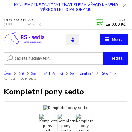
NYNÍ JE MOŽNÉ ZAČÍT VYUŽÍVAT SLEV A VÝHOD NAŠEHO
VĚRNOSTNÍHO PROGRAMU
0
ks
+420 723 816 208
za
0,00 Kč
(8.00-18.00 - Hořesedly)
Menu
Hledat
Úvod
Kůň
Sedla a příslušenství
Sedla-anglická
Dětská
Kompletní pony sedlo
Kompletní pony sedlo