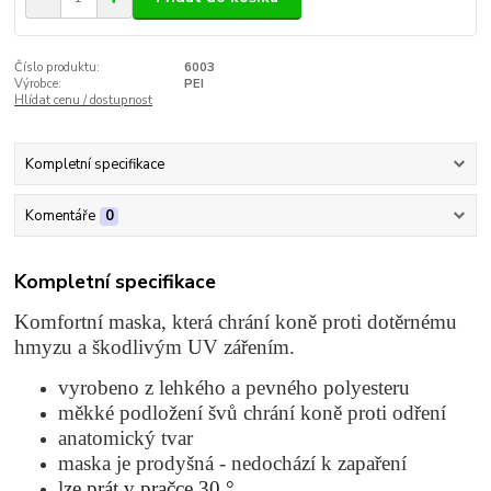
Číslo produktu:
6003
Výrobce:
PEI
Hlídat cenu / dostupnost
Kompletní specifikace
Komentáře
0
Kompletní specifikace
Komfortní maska, která chrání koně proti dotěrnému
hmyzu a škodlivým UV zářením.
vyrobeno z lehkého a pevného polyesteru
měkké podložení švů chrání koně proti odření
anatomický tvar
maska je prodyšná - nedochází k zapaření
l
ze prát v pračce 30 °