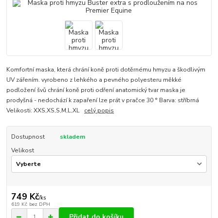
Komfortní maska, která chrání koně proti dotěrnému hmyzu a škodlivým
UV zářením. vyrobeno z lehkého a pevného polyesteru měkké
podložení švů chrání koně proti odření anatomický tvar maska je
prodyšná - nedochází k zapaření lze prát v pračce 30 ° Barva: stříbrná
Velikosti: XXS,XS,S,M,L,XL
celý popis
Dostupnost
skladem
Velikost
749 Kč
/
ks
619 Kč
bez DPH
Přidat do košíku