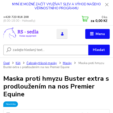
NYNÍ JE MOŽNÉ ZAČÍT VYUŽÍVAT SLEV A VÝHOD NAŠEHO
VĚRNOSTNÍHO PROGRAMU
0
ks
+420 723 816 208
za
0,00 Kč
(8.00-18.00 - Hořesedly)
Menu
Hledat
Úvod
Kůň
Čabraky,třásně,masky
Masky
Maska proti hmyzu
Buster extra s prodloužením na nos Premier Equine
Maska proti hmyzu Buster extra s
prodloužením na nos Premier
Equine
Novinka