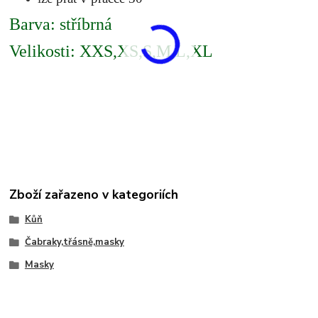
Barva: stříbrná
Velikosti: XXS,XS,S,M,L,XL
Zboží zařazeno v kategoriích
Kůň
Čabraky,třásně,masky
Masky