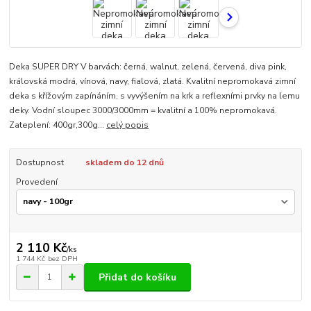
Deka SUPER DRY V barvách: černá, walnut, zelená, červená, diva pink,
královská modrá, vínová, navy, fialová, zlatá. Kvalitní nepromokavá zimní
deka s křížovým zapínáním, s vyvýšením na krk a reflexními prvky na lemu
deky. Vodní sloupec 3000/3000mm = kvalitní a 100% nepromokavá.
Zateplení: 400gr,300g...
celý popis
Dostupnost
skladem do 12 dnů
Provedení
2 110 Kč
/
ks
1 744 Kč
bez DPH
Přidat do košíku