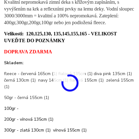
Kvalitní nepromokavá zimní deka s křížovým zapínáním, s
vyvýšením na krk a reflexními prvky na lemu deky. Vodní sloupec
3000/3000mm = kvalitní a 100% nepromokavá. Zateplení:
400gr,300gr,200gr,100gr nebo jen podložená fleece.
Velikosti: 120,125,130, 135,145,155,165 -
VELIKOST
UVEĎTE DO POZNÁMKY
DOPRAVA ZDARMA
Skladem:
fleece - červená 165cm (1) fialová 135cm (1) diva pink 135cm (1)
černá 130cm (1) navy 145cm (1) fialová 155cm (1) zelená 155cm
(1)
50gr - černá 155cm (1)
100gr -
200gr - vínová 135cm (1)
300gr - zlatá 130cm (1) vínová 155cm (1)