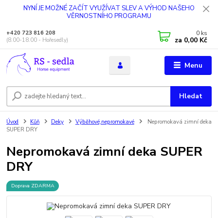
NYNÍ JE MOŽNÉ ZAČÍT VYUŽÍVAT SLEV A VÝHOD NAŠEHO
VĚRNOSTNÍHO PROGRAMU
0
ks
+420 723 816 208
za
0,00 Kč
(8.00-18.00 - Hořesedly)
Menu
Hledat
Úvod
Kůň
Deky
Výběhové,nepromokavé
Nepromokavá zimní deka
SUPER DRY
Nepromokavá zimní deka SUPER
DRY
Doprava ZDARMA