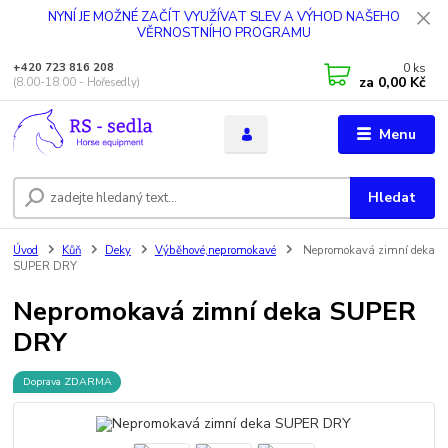
NYNÍ JE MOŽNÉ ZAČÍT VYUŽÍVAT SLEV A VÝHOD NAŠEHO
VĚRNOSTNÍHO PROGRAMU
0
ks
+420 723 816 208
za
0,00 Kč
(8.00-18.00 - Hořesedly)
Menu
Hledat
Úvod
Kůň
Deky
Výběhové,nepromokavé
Nepromokavá zimní deka
SUPER DRY
Nepromokavá zimní deka SUPER
DRY
Doprava ZDARMA