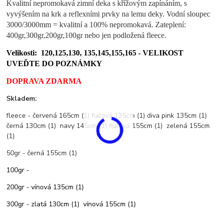
Kvalitní nepromokavá zimní deka s křížovým zapínáním, s
vyvýšením na krk a reflexními prvky na lemu deky. Vodní sloupec
3000/3000mm = kvalitní a 100% nepromokavá. Zateplení:
400gr,300gr,200gr,100gr nebo jen podložená fleece.
Velikosti: 120,125,130, 135,145,155,165 -
VELIKOST
UVEĎTE DO POZNÁMKY
DOPRAVA ZDARMA
Skladem:
fleece - červená 165cm (1) fialová 135cm (1) diva pink 135cm (1)
černá 130cm (1) navy 145cm (1) fialová 155cm (1) zelená 155cm
(1)
50gr - černá 155cm (1)
100gr -
200gr - vínová 135cm (1)
300gr - zlatá 130cm (1) vínová 155cm (1)