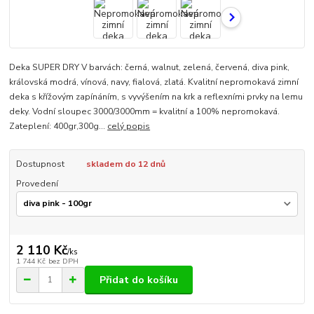
Deka SUPER DRY V barvách: černá, walnut, zelená, červená, diva pink,
královská modrá, vínová, navy, fialová, zlatá. Kvalitní nepromokavá zimní
deka s křížovým zapínáním, s vyvýšením na krk a reflexními prvky na lemu
deky. Vodní sloupec 3000/3000mm = kvalitní a 100% nepromokavá.
Zateplení: 400gr,300g...
celý popis
Dostupnost
skladem do 12 dnů
Provedení
2 110 Kč
/
ks
1 744 Kč
bez DPH
Přidat do košíku