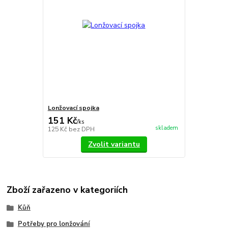
Lonžovací spojka
151 Kč
/
ks
skladem
125 Kč
bez DPH
Zvolit variantu
Zboží zařazeno v kategoriích
Kůň
Potřeby pro lonžování