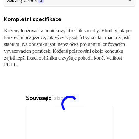
Související zboží
1
Kompletní specifikace
Kožený lonžovací a tréninkový obřišník s madly. Vhodný jak pro
lonžování bez jezdce, tak výcvik jezdců bez sedla - madla zajistí
stabilitu. Na obřišníku jsou nerez očka pro upnutí lonžovacích
vyvazovacích pomůcek. Kožené polstrování okolo kohoutku
zajistí lepší fixaci obřišníku a zvyšuje pohodlí koně. Velikost
FULL.
Související zboží
1