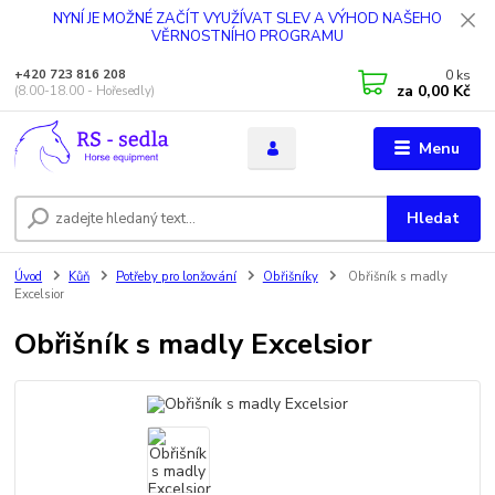
NYNÍ JE MOŽNÉ ZAČÍT VYUŽÍVAT SLEV A VÝHOD NAŠEHO
VĚRNOSTNÍHO PROGRAMU
0
ks
+420 723 816 208
za
0,00 Kč
(8.00-18.00 - Hořesedly)
Menu
Hledat
Úvod
Kůň
Potřeby pro lonžování
Obřišníky
Obřišník s madly
Excelsior
Obřišník s madly Excelsior