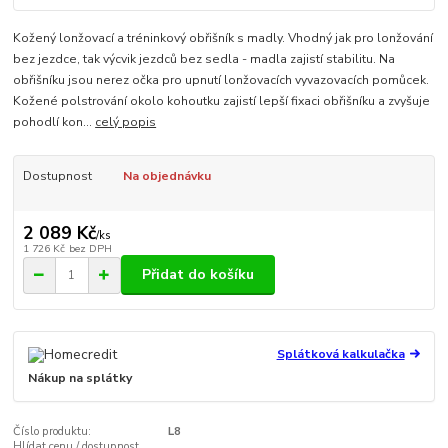
Kožený lonžovací a tréninkový obřišník s madly. Vhodný jak pro lonžování
bez jezdce, tak výcvik jezdců bez sedla - madla zajistí stabilitu. Na
obřišníku jsou nerez očka pro upnutí lonžovacích vyvazovacích pomůcek.
Kožené polstrování okolo kohoutku zajistí lepší fixaci obřišníku a zvyšuje
pohodlí kon...
celý popis
Dostupnost
Na objednávku
2 089 Kč
/
ks
1 726 Kč
bez DPH
Přidat do košíku
Splátková kalkulačka
Nákup na splátky
Číslo produktu:
L8
Hlídat cenu / dostupnost