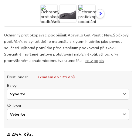
Ochranný protiokopávací podbřišník Acavallo Gel Plastic New.Špičkový
podbřišník ze syntetického materiálu s krytem hrudníku jako pevnou
součástí. Výborná pomůcka před zraněním podkovami při skoku.
Speciálně navržené gelové polstrování nabízí několik výhod: díky
promyšlenému anatomickému tvaru umožňu...
celý popis
Dostupnost
skladem do 17ti dnů
Barvy
Velikost
4 455 Kč
/
ks