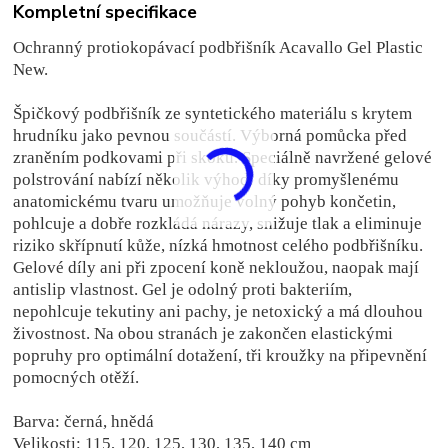
Kompletní specifikace
Ochranný protiokopávací podbřišník Acavallo Gel Plastic
New.
Špičkový podbřišník ze syntetického materiálu s krytem
hrudníku jako pevnou součástí. Výborná pomůcka před
zraněním podkovami při skoku. Speciálně navržené gelové
polstrování nabízí několik výhod: díky promyšlenému
anatomickému tvaru umožňuje volný pohyb končetin,
pohlcuje a dobře rozkládá nárazy, snižuje tlak a eliminuje
riziko skřípnutí kůže, nízká hmotnost celého podbřišníku.
Gelové díly ani při zpocení koně nekloužou, naopak mají
antislip vlastnost. Gel je odolný proti bakteriím,
nepohlcuje tekutiny ani pachy, je netoxický a má dlouhou
živostnost. Na obou stranách je zakončen elastickými
popruhy pro optimální dotažení, tři kroužky na připevnění
pomocných otěží.
Barva: černá, hnědá
Velikosti: 115, 120, 125, 130, 135, 140 cm