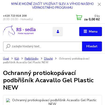
NYNÍ JE MOŽNÉ ZAČÍT VYUŽÍVAT SLEV A VÝHOD NAŠEHO
VĚRNOSTNÍHO PROGRAMU
0
ks
+420 723 816 208
za
0,00 Kč
(8.00-18.00 - Hořesedly)
Menu
Hledat
Úvod
Kůň
Podbřišníky
Dlouhé
Ochranný protiokopávací
podbřišník Acavallo Gel Plastic NEW
Ochranný protiokopávací
podbřišník Acavallo Gel Plastic
NEW