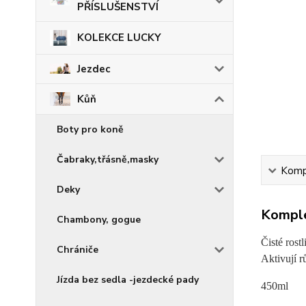
PŘÍSLUŠENSTVÍ
KOLEKCE LUCKY
Jezdec
Kůň
Boty pro koně
Čabraky,třásně,masky
Kompl
Deky
Komple
Chambony, gogue
Čisté rost
Chrániče
Aktivují r
Jízda bez sedla -jezdecké pady
450ml