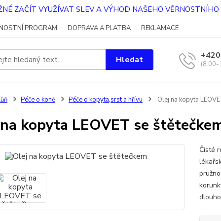
OŽNÉ ZAČÍT VYUŽÍVAT SLEV A VÝHOD NAŠEHO VĚRNOSTNÍH
NOSTNÍ PROGRAM
DOPRAVA A PLATBA
REKLAMACE
+420
Hledat
(8.00-
Kůň
Péče o koně
Péče o kopyta,srst a hřívu
Olej na kopyta LEOVE
 na kopyta LEOVET se štětečke
Čisté 
lékařsk
pružno
korunky
dlouho