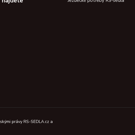
 najdete
Jezdecké potreby RS-sedla
orskými právy RS-SEDLA.cz a