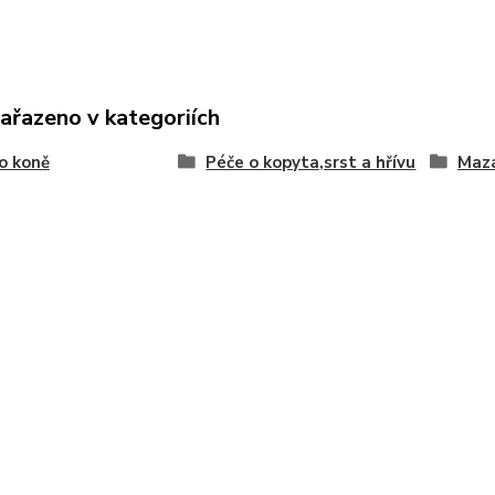
zařazeno v kategoriích
o koně
Péče o kopyta,srst a hřívu
Mazá