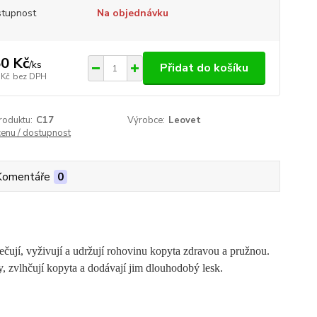
tupnost
Na objednávku
0 Kč
/
ks
Přidat do košíku
 Kč
bez DPH
roduktu:
C17
Výrobce:
Leovet
cenu / dostupnost
Komentáře
0
ečují, vyživují a udržují rohovinu kopyta zdravou a pružnou.
y, zvlhčují kopyta a dodávají jim dlouhodobý lesk.