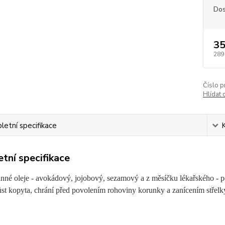
Dos
35
289
Číslo p
Hlídat 
etní specifikace
tní specifikace
linné oleje - avokádový, jojobový, sezamový a z měsíčku lékařského - p
ůst kopyta, chrání před povolením rohoviny korunky a zanícením střelk