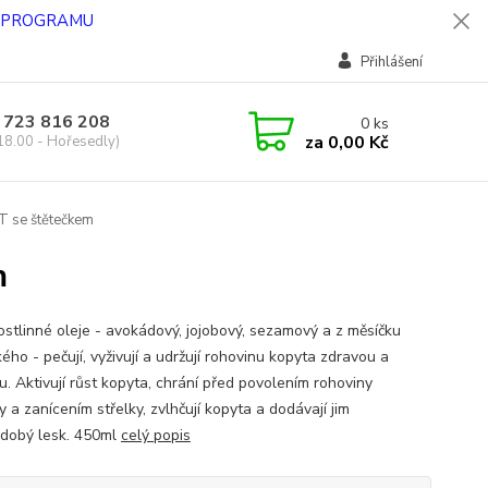
O PROGRAMU
Přihlášení
 723 816 208
0
ks
za
0,00 Kč
18.00 - Hořesedly)
T se štětečkem
m
rostlinné oleje - avokádový, jojobový, sezamový a z měsíčku
ého - pečují, vyživují a udržují rohovinu kopyta zdravou a
u. Aktivují růst kopyta, chrání před povolením rohoviny
 a zanícením střelky, zvlhčují kopyta a dodávají jim
dobý lesk. 450ml
celý popis