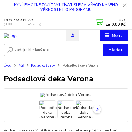
NYNÍ JE MOŽNÉ ZAČÍT VYUŽÍVAT SLEV A VÝHOD NAŠEHO
VĚRNOSTNÍHO PROGRAMU
0
ks
+420 723 816 208
za
0,00 Kč
(8.00-18.00 - Hořesedly)
Menu
Hledat
Úvod
Kůň
Podsedlové deky
Podsedlová deka Verona
Podsedlová deka Verona
Podsedlová deka VERONA.Podsedlová deka má prošívání ve tvaru