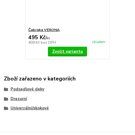
Čabraka VERONA
495 Kč
/
ks
skladem
409 Kč
bez DPH
Zvolit variantu
Zboží zařazeno v kategoriích
Podsedlové deky
Drezurní
Univerzální/skokové