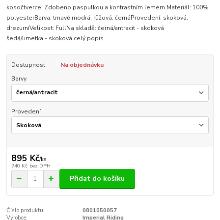
kosočtverce. Zdobeno paspulkou a kontrastním lemem.Materiál: 100%
polyesterBarva: tmavě modrá, růžová, černáProvedení: skoková,
drezurníVelikost: FullNa skladě: černá/antracit - skoková
šedá/limetka - skoková
celý popis
Dostupnost
Na objednávku
Barvy
Provedení
895 Kč
/
ks
740 Kč
bez DPH
Přidat do košíku
Číslo produktu:
0801050057
Výrobce:
Imperial Riding