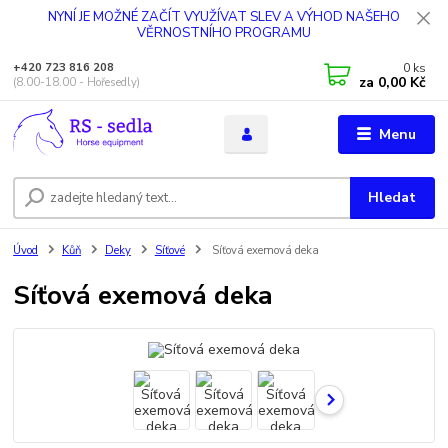
NYNÍ JE MOŽNÉ ZAČÍT VYUŽÍVAT SLEV A VÝHOD NAŠEHO
VĚRNOSTNÍHO PROGRAMU
0
ks
+420 723 816 208
za
0,00 Kč
(8.00-18.00 - Hořesedly)
Menu
Hledat
Úvod
Kůň
Deky
Síťové
Síťová exemová deka
Síťová exemová deka