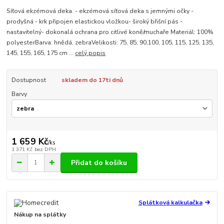
Síťová ekzémová deka. - ekzémová síťová deka s jemnými očky -
prodyšná - krk připojen elastickou vložkou- široký břišní pás -
nastavitelný- dokonalá ochrana pro citlivé koně/muchaře Materiál: 100%
polyesterBarva: hnědá, zebraVelikosti: 75, 85, 90,100, 105, 115, 125, 135,
145, 155, 165, 175 cm ...
celý popis
Dostupnost
skladem do 17ti dnů
Barvy
1 659 Kč
/
ks
1 371 Kč
bez DPH
Přidat do košíku
Splátková kalkulačka
Nákup na splátky