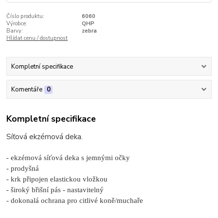
Číslo produktu:
6060
Výrobce:
QHP
Barvy:
zebra
Hlídat cenu / dostupnost
Kompletní specifikace
Komentáře
0
Kompletní specifikace
Síťová ekzémová deka.
- ekzémová síťová deka s jemnými očky
- prodyšná
- krk připojen elastickou vložkou
- široký břišní pás - nastavitelný
- dokonalá ochrana pro citlivé koně/muchaře