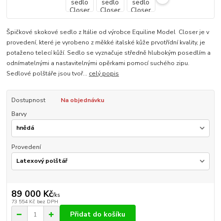
Špičkové skokové sedlo z Itálie od výrobce Equiline Model Closer je v
provedení, které je vyrobeno z měkké italské kůže prvotřídní kvality, je
potaženo telecí kůží. Sedlo se vyznačuje středně hlubokým posedlím a
odnímatelnými a nastavitelnými opěrkami pomocí suchého zipu.
Sedlové polštáře jsou tvoř...
celý popis
Dostupnost
Na objednávku
Barvy
Provedení
89 000 Kč
/
ks
73 554 Kč
bez DPH
Přidat do košíku