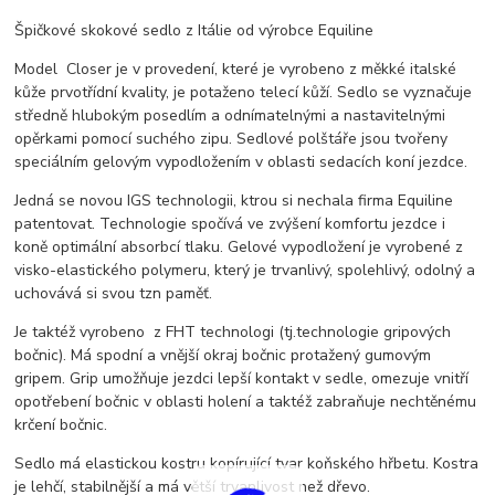
Špičkové skokové sedlo z Itálie od výrobce Equiline
Model Closer je v provedení, které je vyrobeno z měkké italské
kůže prvotřídní kvality, je potaženo telecí kůží. Sedlo se vyznačuje
středně hlubokým posedlím a odnímatelnými a nastavitelnými
opěrkami pomocí suchého zipu. Sedlové polštáře jsou tvořeny
speciálním gelovým vypodložením v oblasti sedacích koní jezdce.
Jedná se novou IGS technologii, ktrou si nechala firma Equiline
patentovat. Technologie spočívá ve zvýšení komfortu jezdce i
koně optimální absorbcí tlaku. Gelové vypodložení je vyrobené z
visko-elastického polymeru, který je trvanlivý, spolehlivý, odolný a
uchovává si svou tzn paměť.
Je taktéž vyrobeno z FHT technologi (tj.technologie gripových
bočnic). Má spodní a vnější okraj bočnic protažený gumovým
gripem. Grip umožňuje jezdci lepší kontakt v sedle, omezuje vnitří
opotřebení bočnic v oblasti holení a taktéž zabraňuje nechtěnému
krčení bočnic.
Sedlo má elastickou kostru kopírující tvar koňského hřbetu. Kostra
je lehčí, stabilnější a má větší trvanlivost než dřevo.