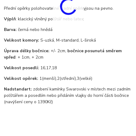
Přední opěrky polohovatelné, zadní opěrkyjsou na pevno.
Výplň
: klacický vlněný polštář nebo latex
Barva:
černá nebo hnědá
Velikost komory:
S-uzká, M-standard, L-široká
Úprava délky bočnice:
+/- 2cm,
bočnice posunutá směrem
vpřed
: + 1cm, + 2cm
Velikost posedlí:
16,17,18
Velikost opěrek:
1(menší),2(střední),3(velké)
Nadstandart:
zdobení kamínky Swarovski v místech mezi zadním
polštářem a posedlím nebo přidáním vlajky do horní části bočnice
(navýšení ceny o 1390Kč)