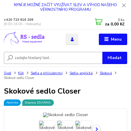
NYNÍ JE MOŽNÉ ZAČÍT VYUŽÍVAT SLEV A VÝHOD NAŠEHO
VĚRNOSTNÍHO PROGRAMU
0
ks
+420 723 816 208
za
0,00 Kč
(8.00-18.00 - Hořesedly)
Menu
Hledat
Úvod
Kůň
Sedla a příslušenství
Sedla-anglická
Skoková
Skokové sedlo Closer
Skokové sedlo Closer
Novinka
Doprava ZDARMA