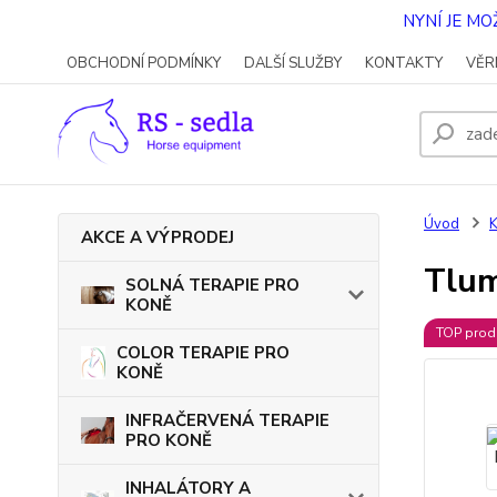
NYNÍ JE M
OBCHODNÍ PODMÍNKY
DALŠÍ SLUŽBY
KONTAKTY
VĚR
Úvod
AKCE A VÝPRODEJ
Tlum
SOLNÁ TERAPIE PRO
KONĚ
TOP prod
COLOR TERAPIE PRO
KONĚ
INFRAČERVENÁ TERAPIE
PRO KONĚ
INHALÁTORY A