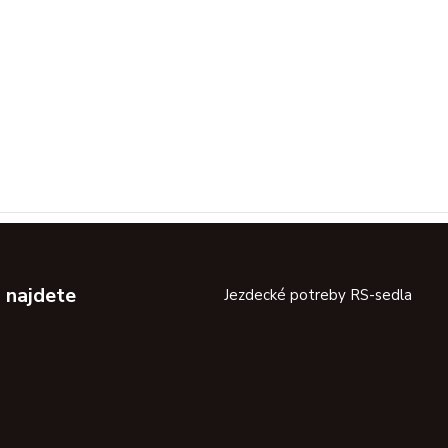
 najdete
Jezdecké potreby RS-sedla