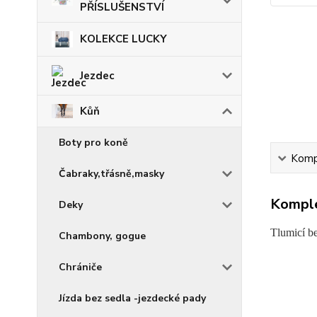
PŘÍSLUŠENSTVÍ
KOLEKCE LUCKY
Jezdec
Kůň
Boty pro koně
Kompl
Čabraky,třásně,masky
Komple
Deky
Tlumicí be
Chambony, gogue
Chrániče
Jízda bez sedla -jezdecké pady