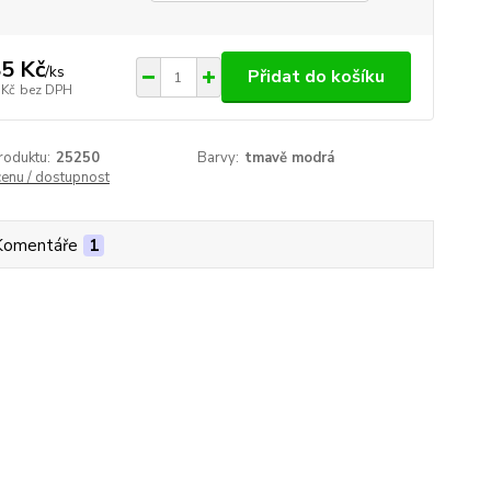
5 Kč
/
ks
Přidat do košíku
 Kč
bez DPH
roduktu:
25250
Barvy:
tmavě modrá
cenu / dostupnost
Komentáře
1