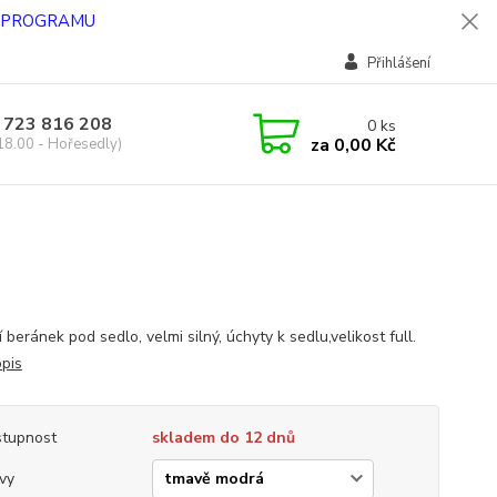
O PROGRAMU
Přihlášení
 723 816 208
0
ks
za
0,00 Kč
18.00 - Hořesedly)
 beránek pod sedlo, velmi silný, úchyty k sedlu,velikost full.
opis
tupnost
skladem do 12 dnů
vy