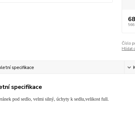
68
566
Číslo p
Hlídat 
etní specifikace
tní specifikace
ránek pod sedlo, velmi silný, úchyty k sedlu,velikost full.