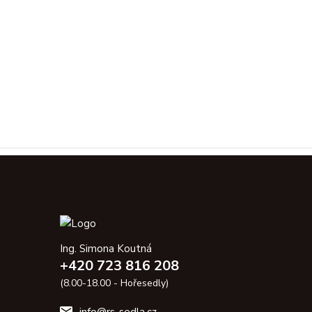
Ing. Simona Koutná
+420 723 816 208
(8.00-18.00 - Hořesedly)
info@rs-sedla.cz