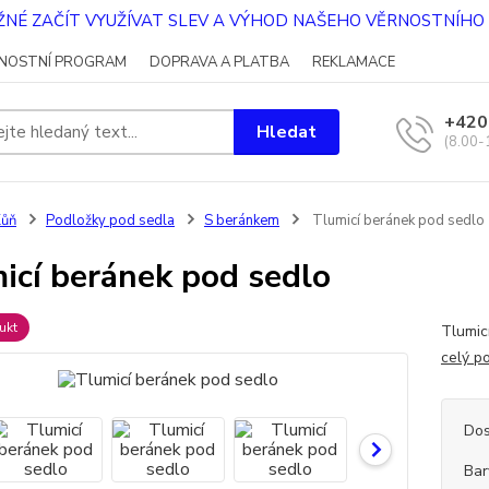
OŽNÉ ZAČÍT VYUŽÍVAT SLEV A VÝHOD NAŠEHO VĚRNOSTNÍH
NOSTNÍ PROGRAM
DOPRAVA A PLATBA
REKLAMACE
+420
Hledat
(8.00-
Kůň
Podložky pod sedla
S beránkem
Tlumicí beránek pod sedlo
icí beránek pod sedlo
ukt
Tlumicí
celý p
Dos
Bar