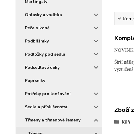
Martingaly
Ohlávky a vodítka
Kompl
Péče o koně
Komple
Podbřišníky
NOVINK
Podložky pod sedla
Širší nášl
Podsedlové deky
vyztužená
Poprsníky
Potřeby pro lonžování
Sedla a příslušenství
Zboží 
Třmeny a třmenové řemeny
Kůň
Třmeny