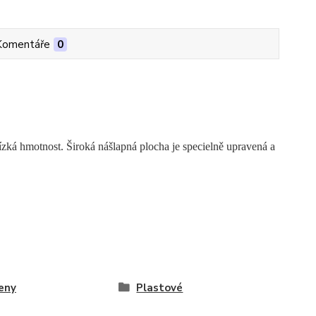
Komentáře
0
 nízká hmotnost. Široká nášlapná plocha je specielně upravená a
eny
Plastové