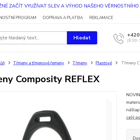
OŽNÉ ZAČÍT VYUŽÍVAT SLEV A VÝHOD NAŠEHO VĚRNOSTNÍH
NOSTNÍ PROGRAM
DOPRAVA A PLATBA
REKLAMACE
+420
Hledat
(8.00-
Kůň
Třmeny a třmenové řemeny
Třmeny
Plastové
Třmeny C
eny Composity REFLEX
NOVINK
materi
nášlap
celý p
Dos