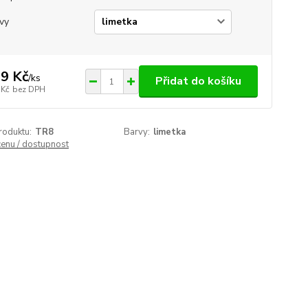
vy
9 Kč
/
ks
Přidat do košíku
 Kč
bez DPH
roduktu:
TR8
Barvy:
limetka
cenu / dostupnost