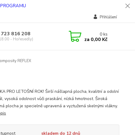
O PROGRAMU
Přihlášení
 723 816 208
0
ks
za
0,00 Kč
18.00 - Hořesedly)
omposity REFLEX
A PRO LETOŠNÍ ROK! Širší nášlapná plocha, kvalitní a odolní
ál, vysoká odolnost vůči praskání, nízká hmotnost. Široká
ná plocha je specielně upravená a vyztužená skelnými vlákny.
opis
tupnost
skladem do 12 dnů