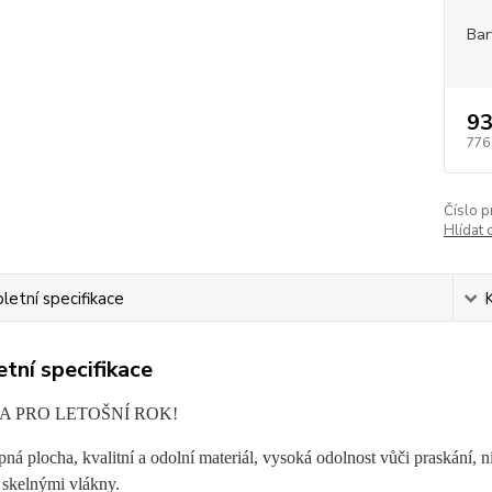
Bar
93
776
Číslo p
Hlídat 
etní specifikace
tní specifikace
A PRO LETOŠNÍ ROK!
apná plocha, kvalitní a odolní materiál, vysoká odolnost vůči praskání,
 skelnými vlákny.