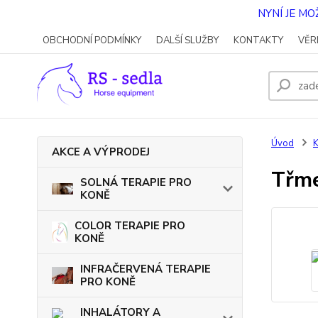
NYNÍ JE M
OBCHODNÍ PODMÍNKY
DALŠÍ SLUŽBY
KONTAKTY
VĚR
Úvod
AKCE A VÝPRODEJ
Třm
SOLNÁ TERAPIE PRO
KONĚ
COLOR TERAPIE PRO
KONĚ
INFRAČERVENÁ TERAPIE
PRO KONĚ
INHALÁTORY A