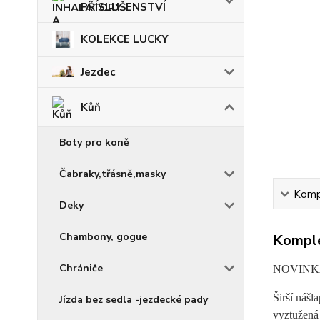
PŘÍSLUŠENSTVÍ
KOLEKCE LUCKY
Jezdec
Kůň
Boty pro koně
Čabraky,třásně,masky
Kompl
Deky
Chambony, gogue
Komple
Chrániče
NOVINK
Širší nášl
Jízda bez sedla -jezdecké pady
vyztužená