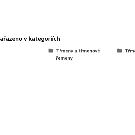
zařazeno v kategoriích
Třmeny a třmenové
Třm
řemeny