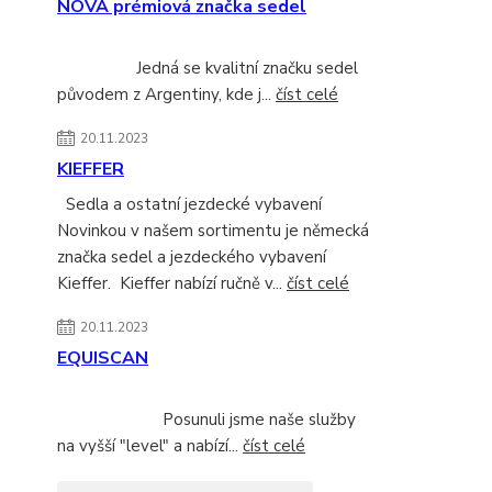
NOVÁ prémiová značka sedel
Jedná se kvalitní značku sedel
původem z Argentiny, kde j...
číst celé
20.11.2023
KIEFFER
Sedla a ostatní jezdecké vybavení
Novinkou v našem sortimentu je německá
značka sedel a jezdeckého vybavení
Kieffer. Kieffer nabízí ručně v...
číst celé
20.11.2023
EQUISCAN
Posunuli jsme naše služby
na vyšší "level" a nabízí...
číst celé