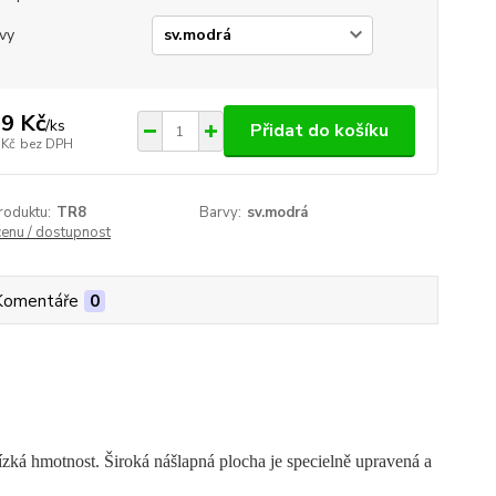
vy
9 Kč
/
ks
Přidat do košíku
 Kč
bez DPH
roduktu:
TR8
Barvy:
sv.modrá
cenu / dostupnost
Komentáře
0
 nízká hmotnost. Široká nášlapná plocha je specielně upravená a