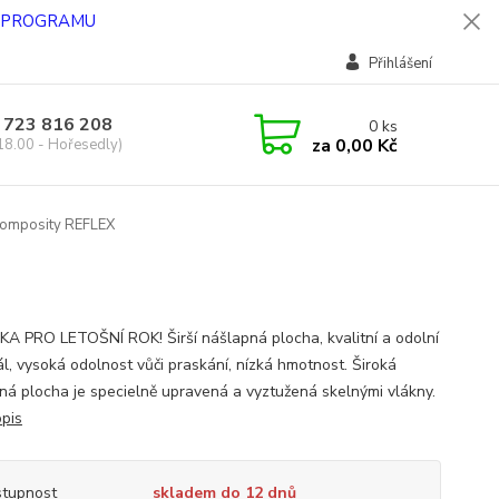
O PROGRAMU
Přihlášení
 723 816 208
0
ks
za
0,00 Kč
18.00 - Hořesedly)
omposity REFLEX
A PRO LETOŠNÍ ROK! Širší nášlapná plocha, kvalitní a odolní
ál, vysoká odolnost vůči praskání, nízká hmotnost. Široká
ná plocha je specielně upravená a vyztužená skelnými vlákny.
opis
tupnost
skladem do 12 dnů