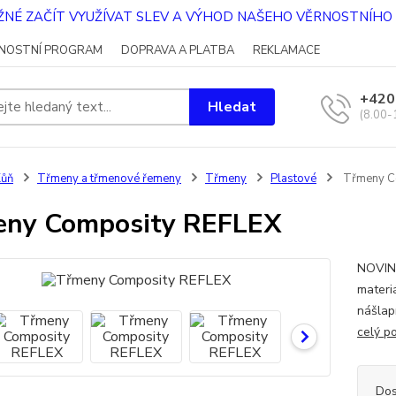
OŽNÉ ZAČÍT VYUŽÍVAT SLEV A VÝHOD NAŠEHO VĚRNOSTNÍH
NOSTNÍ PROGRAM
DOPRAVA A PLATBA
REKLAMACE
+420
Hledat
(8.00-
Kůň
Třmeny a třmenové řemeny
Třmeny
Plastové
Třmeny C
eny Composity REFLEX
NOVINK
materi
nášlap
celý p
Dos