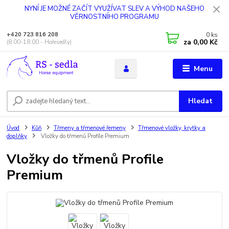
NYNÍ JE MOŽNÉ ZAČÍT VYUŽÍVAT SLEV A VÝHOD NAŠEHO
VĚRNOSTNÍHO PROGRAMU
0
ks
+420 723 816 208
za
0,00 Kč
(8.00-18.00 - Hořesedly)
Menu
Hledat
Úvod
Kůň
Třmeny a třmenové řemeny
Třmenové vložky, krytky a
doplňky
Vložky do třmenů Profile Premium
Vložky do třmenů Profile
Premium