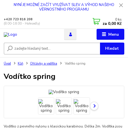
NYNÍ JE MOŽNÉ ZAČÍT VYUŽÍVAT SLEV A VÝHOD NAŠEHO
VĚRNOSTNÍHO PROGRAMU
0
ks
+420 723 816 208
za
0,00 Kč
(8.00-18.00 - Hořesedly)
Menu
Hledat
Úvod
Kůň
Ohlávky a vodítka
Vodítko spring
Vodítko spring
Vodítko z pevného nylonu s klasickou karabinou. Délka 2m. Vodítka jsou