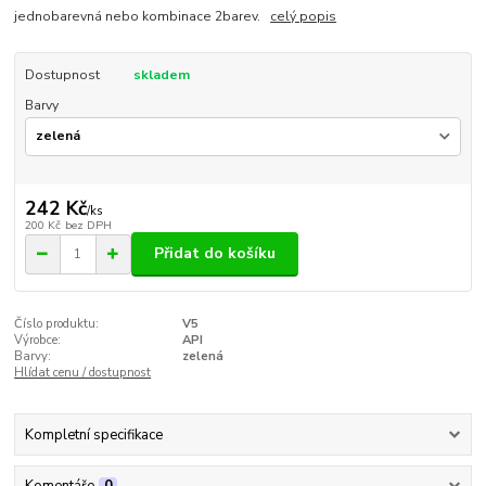
jednobarevná nebo kombinace 2barev.
celý popis
Dostupnost
skladem
Barvy
242 Kč
/
ks
200 Kč
bez DPH
Přidat do košíku
Číslo produktu:
V5
Výrobce:
API
Barvy:
zelená
Hlídat cenu / dostupnost
Kompletní specifikace