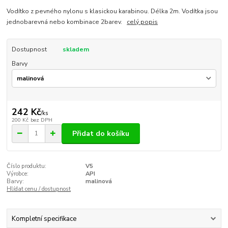
Vodítko z pevného nylonu s klasickou karabinou. Délka 2m. Vodítka jsou
jednobarevná nebo kombinace 2barev.
celý popis
Dostupnost
skladem
Barvy
242 Kč
/
ks
200 Kč
bez DPH
Přidat do košíku
Číslo produktu:
V5
Výrobce:
API
Barvy:
malinová
Hlídat cenu / dostupnost
Kompletní specifikace