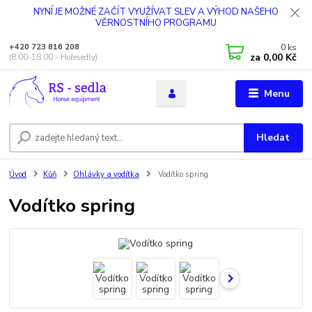
NYNÍ JE MOŽNÉ ZAČÍT VYUŽÍVAT SLEV A VÝHOD NAŠEHO
VĚRNOSTNÍHO PROGRAMU
0
ks
+420 723 816 208
za
0,00 Kč
(8.00-18.00 - Hořesedly)
Menu
Hledat
Úvod
Kůň
Ohlávky a vodítka
Vodítko spring
Vodítko spring