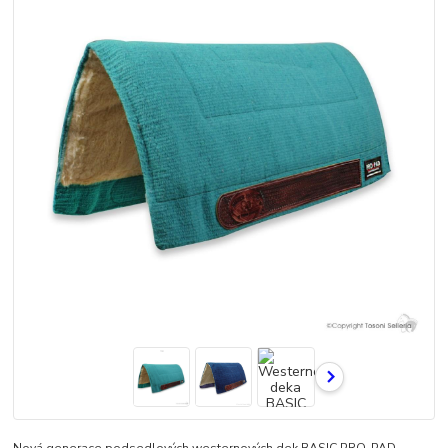
Nová generace podsedlových westernových dek BASIC PRO-PAD