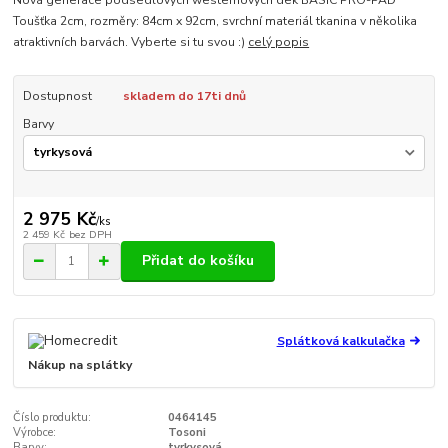
Toušťka 2cm, rozměry: 84cm x 92cm, svrchní materiál tkanina v několika
atraktivních barvách. Vyberte si tu svou :)
celý popis
Dostupnost
skladem do 17ti dnů
Barvy
2 975 Kč
/
ks
2 459 Kč
bez DPH
Přidat do košíku
Splátková kalkulačka
Nákup na splátky
Číslo produktu:
0464145
Výrobce:
Tosoni
Barvy:
tyrkysová