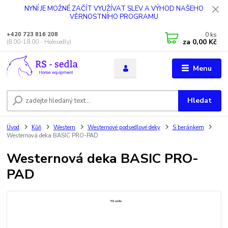
NYNÍ JE MOŽNÉ ZAČÍT VYUŽÍVAT SLEV A VÝHOD NAŠEHO
VĚRNOSTNÍHO PROGRAMU
0
ks
+420 723 816 208
za
0,00 Kč
(8.00-18.00 - Hořesedly)
Menu
Hledat
Úvod
Kůň
Western
Westernové podsedlové deky
S beránkem
Westernová deka BASIC PRO-PAD
Westernová deka BASIC PRO-
PAD