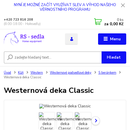
NYNÍ JE MOŽNÉ ZAČÍT VYUŽÍVAT SLEV A VÝHOD NAŠEHO
VĚRNOSTNÍHO PROGRAMU
0
ks
+420 723 816 208
za
0,00 Kč
(8.00-18.00 - Hořesedly)
Menu
Hledat
Úvod
Kůň
Western
Westernové podsedlové deky
S beránkem
Westernová deka Classic
Westernová deka Classic