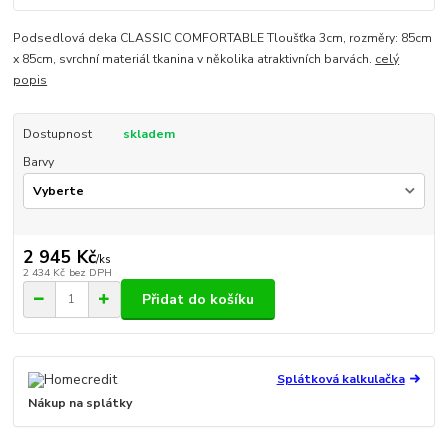
Podsedlová deka CLASSIC COMFORTABLE Tloušťka 3cm, rozměry: 85cm
x 85cm, svrchní materiál tkanina v několika atraktivních barvách.
celý
popis
Dostupnost
skladem
Barvy
2 945 Kč
/
ks
2 434 Kč
bez DPH
Přidat do košíku
Splátková kalkulačka
Nákup na splátky