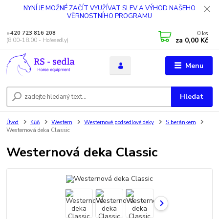
NYNÍ JE MOŽNÉ ZAČÍT VYUŽÍVAT SLEV A VÝHOD NAŠEHO
VĚRNOSTNÍHO PROGRAMU
0
ks
+420 723 816 208
za
0,00 Kč
(8.00-18.00 - Hořesedly)
Menu
Hledat
Úvod
Kůň
Western
Westernové podsedlové deky
S beránkem
Westernová deka Classic
Westernová deka Classic