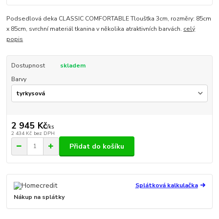
Podsedlová deka CLASSIC COMFORTABLE Tloušťka 3cm, rozměry: 85cm
x 85cm, svrchní materiál tkanina v několika atraktivních barvách.
celý
popis
Dostupnost
skladem
Barvy
2 945 Kč
/
ks
2 434 Kč
bez DPH
Přidat do košíku
Splátková kalkulačka
Nákup na splátky