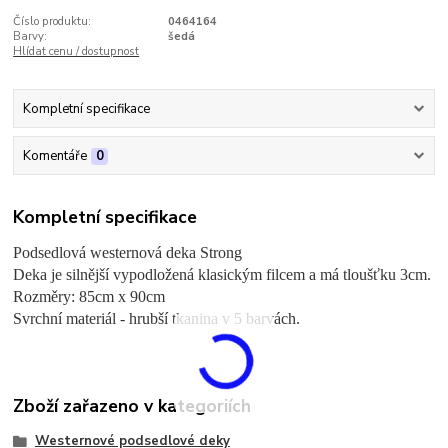
Číslo produktu:
0464164
Barvy:
šedá
Hlídat cenu / dostupnost
Kompletní specifikace
Komentáře
0
Kompletní specifikace
Podsedlová westernová deka Strong
Deka je silnější vypodložená klasickým filcem a má tloušťku 3cm.
Rozměry: 85cm x 90cm
Svrchní materiál - hrubší tkanina v 5 barvách.
Zboží zařazeno v kategoriích
Westernové podsedlové deky