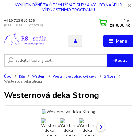
NYNÍ JE MOŽNÉ ZAČÍT VYUŽÍVAT SLEV A VÝHOD NAŠEHO
VĚRNOSTNÍHO PROGRAMU
0
ks
+420 723 816 208
za
0,00 Kč
(8.00-18.00 - Hořesedly)
Menu
Hledat
Úvod
Kůň
Western
Westernové podsedlové deky
S filcem
Westernová deka Strong
Westernová deka Strong