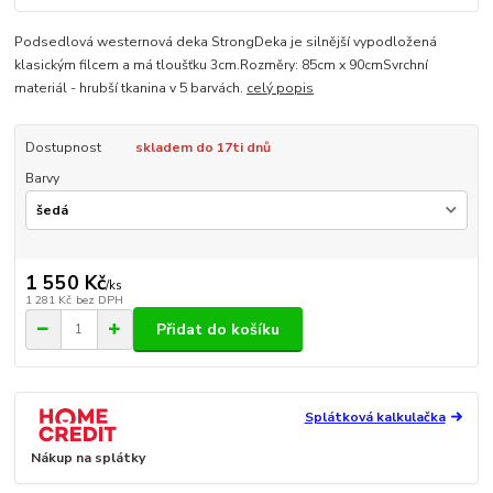
Podsedlová westernová deka StrongDeka je silnější vypodložená
klasickým filcem a má tloušťku 3cm.Rozměry: 85cm x 90cmSvrchní
materiál - hrubší tkanina v 5 barvách.
celý popis
Dostupnost
skladem do 17ti dnů
Barvy
1 550 Kč
/
ks
1 281 Kč
bez DPH
Přidat do košíku
Splátková kalkulačka
Nákup na splátky