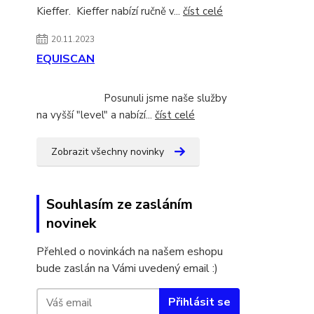
Kieffer. Kieffer nabízí ručně v...
číst celé
20.11.2023
EQUISCAN
Posunuli jsme naše služby
na vyšší "level" a nabízí...
číst celé
Zobrazit všechny novinky
Souhlasím ze zasláním
novinek
Přehled o novinkách na našem eshopu
bude zaslán na Vámi uvedený email :)
Přihlásit se