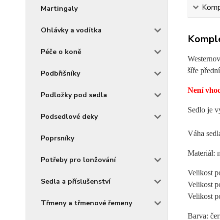
Kompl
Martingaly
Ohlávky a vodítka
Komple
Péče o koně
Westernov
šíře před
Podbřišníky
Není vho
Podložky pod sedla
Sedlo je v
Podsedlové deky
Váha sedl
Poprsníky
Materiál:
Potřeby pro lonžování
Velikost
po
Sedla a příslušenství
Velikost
po
Velikost
po
Třmeny a třmenové řemeny
Barva: č