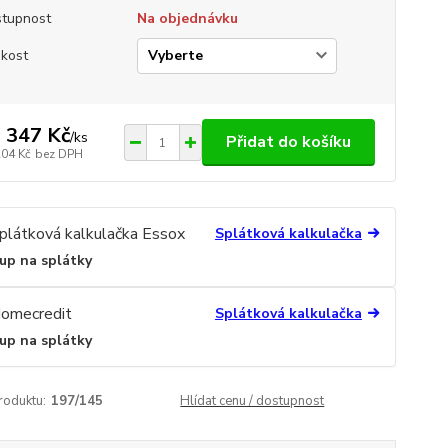
tupnost
Na objednávku
ikost
 347 Kč
/
ks
Přidat do košíku
204 Kč
bez DPH
Splátková kalkulačka
up na splátky
Splátková kalkulačka
up na splátky
roduktu:
197/145
Hlídat cenu / dostupnost