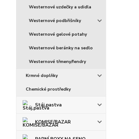
Westernové uzdečky a udidla
Westernové podbřišníky
Westernové gelové potahy
Westernové beránky na sedlo
Westernové třmeny/fendry
Krmné doplňky
Chemické prostředky
Stáj,pastva
KOMISE/BAZAR
PARNÍ BOXY NA SENO