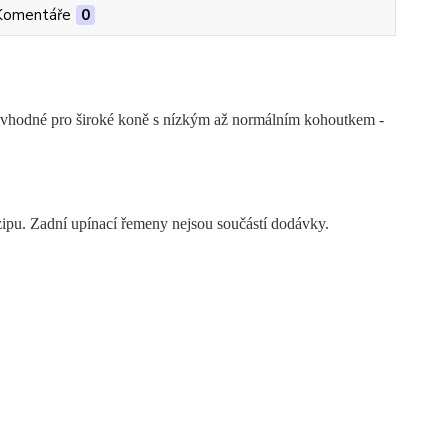
Komentáře
0
e vhodné pro široké koně s nízkým až normálním kohoutkem -
zipu. Zadní upínací řemeny nejsou součástí dodávky.