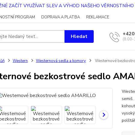
OŽNÉ ZAČÍT VYUŽÍVAT SLEV A VÝHOD NAŠEHO VĚRNOSTNÍH
NOSTNÍ PROGRAM
DOPRAVA A PLATBA
REKLAMACE
+420
Hledat
(8.00-
Kůň
Western
Westernová sedla a komory
Westernové bezkostr
ernové bezkostrové sedlo AM
Wester
semiš.
kohout
vysoký
polštář