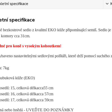
etní specifikace
tní specifikace
é bezkostrové sedlo z kvalitní EKO kůže připomínající semiš. Sedlo j
ní komory cca 31cm.
dné pro koně s vysokým kohoutkem!
ybaveno nastavitelnými sedlovými polštáři, které drží pomocí suchého 
a: 7kg
 nubuková kůže (EKO)
sedlí:
15,
celková délka
cca
55 cm
sedlí:
16, c
elková délka
cca 57
cm
sedlí:
17,
celková délka
cca 59
cm
erná nebo hnědá - UVEĎTE DO POZNÁMKY