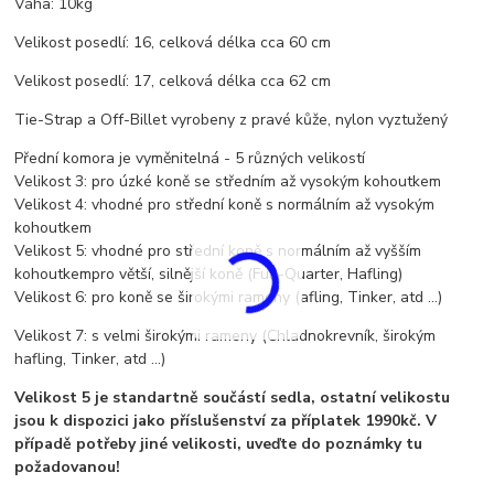
Váha: 10kg
Velikost posedlí: 16, celková délka cca 60 cm
Velikost posedlí: 17, celková délka cca 62 cm
Tie-Strap a Off-Billet vyrobeny z pravé kůže, nylon vyztužený
Přední komora je vyměnitelná - 5
různých velikostí
Velikost 3: pro úzké koně se středním až vysokým kohoutkem
Velikost 4: vhodné pro střední koně s normálním až vysokým
kohoutkem
Velikost 5:
vhodné pro střední koně s normálním až vyšším
kohoutkem
pro větší, silnější koně (Full-Quarter, Hafling)
Velikost 6: pro koně se širokými rameny (afling, Tinker, atd ...)
Velikost 7: s velmi širokými rameny (Chladnokrevník, širokým
hafling, Tinker, atd ...)
Velikost 5 je standartně součástí sedla, ostatní velikostu
jsou k dispozici jako příslušenství za příplatek 1990kč. V
případě potřeby jiné velikosti, uveďte do poznámky tu
požadovanou!