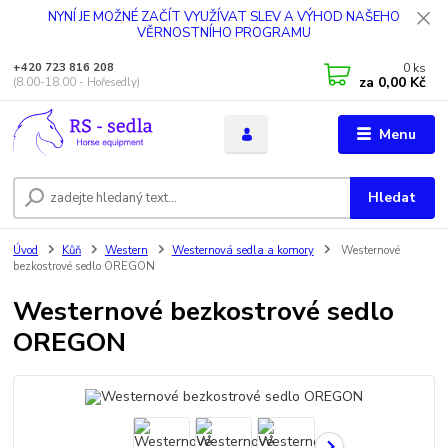
NYNÍ JE MOŽNÉ ZAČÍT VYUŽÍVAT SLEV A VÝHOD NAŠEHO
VĚRNOSTNÍHO PROGRAMU
0
ks
+420 723 816 208
za
0,00 Kč
(8.00-18.00 - Hořesedly)
Menu
Hledat
Úvod
Kůň
Western
Westernová sedla a komory
Westernové
bezkostrové sedlo OREGON
Westernové bezkostrové sedlo
OREGON