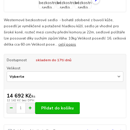
Westernové bezkostrové sedlo - bohatě zdobené z buvolí kůže,
posedlí je vyměkčené a potažené hladkou kůží, sedlo je vhodné pro
široké koně, rozteč mezi conchy přední komory je 22m, sedlové polštáře
lze posouvat díky suchým zipům.Váha: 10kg Velikost posedlí: 16, celková
délka cca 60 cm Velikost pose...
celý popis
Dostupnost
skladem do 17ti dnů
Velikost
14 692 Kč
/
ks
12 142 Kč
bez DPH
Přidat do košíku