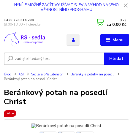
NYNÍ JE MOŽNÉ ZAČÍT VYUŽÍVAT SLEV A VÝHOD NAŠEHO
VĚRNOSTNÍHO PROGRAMU
0
ks
+420 723 816 208
za
0,00 Kč
(8.00-18.00 - Hořesedly)
Menu
Hledat
Úvod
Kůň
Sedla a příslušenství
Beránky a potahy na posedlí
Beránkový potah na posedlí Christ
Beránkový potah na posedlí
Christ
Akce