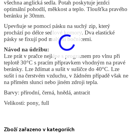
všechna anglická sedla. Potah poskytuje jezdci
optimální pohodlí, měkkost a teplo. Tloušťka pravého
beránku je 30mm.
Upevňuje se pomocí pásku na suchý zip, který
prochází po délce sedlové komory. Dva elastické
pásky se fixují pod malými bočnicemi.
Návod na údržbu:
Lze prát v pračce nejlépe s programem pro vlnu při
teplotě 30°C s pracím přípravkem vhodným na pravé
beránky.
Lze ždímat a sušit v sušičce do 40°C. Lze
sušit i na čerstvém vzduchu, v žádném případě však ne
na přímém slunci nebo jiném zdroji tepla.
Barvy: přírodní, černá, hnědá, antracit
Velikosti: pony, full
Zboží zařazeno v kategoriích