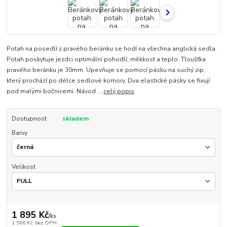
Potah na posedlí z pravého beránku se hodí na všechna anglická sedla.
Potah poskytuje jezdci optimální pohodlí, měkkost a teplo. Tloušťka
pravého beránku je 30mm. Upevňuje se pomocí pásku na suchý zip,
který prochází po délce sedlové komory. Dva elastické pásky se fixují
pod malými bočnicemi. Návod ...
celý popis
Dostupnost
skladem
Barvy
Velikost
1 895 Kč
/
ks
1 566 Kč
bez DPH