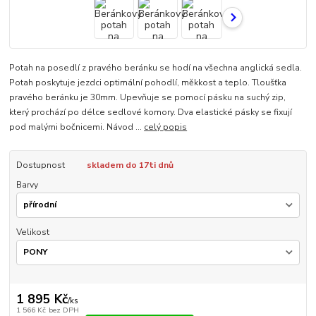
Potah na posedlí z pravého beránku se hodí na všechna anglická sedla.
Potah poskytuje jezdci optimální pohodlí, měkkost a teplo. Tloušťka
pravého beránku je 30mm. Upevňuje se pomocí pásku na suchý zip,
který prochází po délce sedlové komory. Dva elastické pásky se fixují
pod malými bočnicemi. Návod ...
celý popis
Dostupnost
skladem do 17ti dnů
Barvy
Velikost
1 895 Kč
/
ks
1 566 Kč
bez DPH