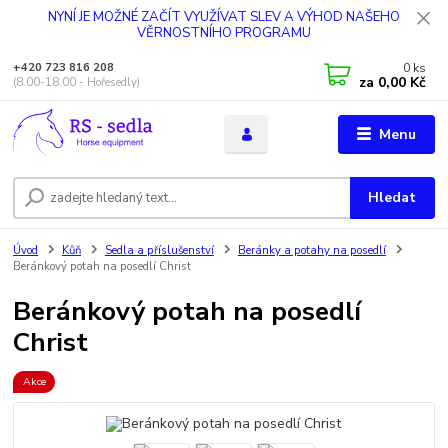
NYNÍ JE MOŽNÉ ZAČÍT VYUŽÍVAT SLEV A VÝHOD NAŠEHO
VĚRNOSTNÍHO PROGRAMU
0
ks
+420 723 816 208
za
0,00 Kč
(8.00-18.00 - Hořesedly)
Menu
Hledat
Úvod
Kůň
Sedla a příslušenství
Beránky a potahy na posedlí
Beránkový potah na posedlí Christ
Beránkový potah na posedlí
Christ
Akce