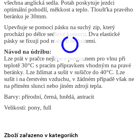
všechna anglická sedla. Potah poskytuje jezdci
optimální pohodlí, měkkost a teplo. Tloušťka pravého
beránku je 30mm.
Upevňuje se pomocí pásku na suchý zip, který
prochází po délce sedlové komory. Dva elastické
pásky se fixují pod malými bočnicemi.
Návod na údržbu:
Lze prát v pračce nejlépe s programem pro vlnu při
teplotě 30°C s pracím přípravkem vhodným na pravé
beránky.
Lze ždímat a sušit v sušičce do 40°C. Lze
sušit i na čerstvém vzduchu, v žádném případě však ne
na přímém slunci nebo jiném zdroji tepla.
Barvy: přírodní, černá, hnědá, antracit
Velikosti: pony, full
Zboží zařazeno v kategoriích