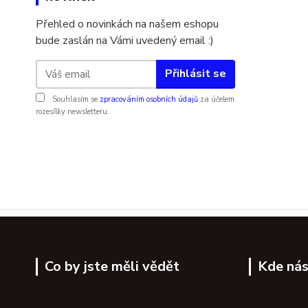
Přehled o novinkách na našem eshopu
bude zaslán na Vámi uvedený email :)
Přihlásit se
Souhlasím se
zpracováním osobních údajů
za účelem
rozesílky newsletteru.
Co by jste měli vědět
Kde nás