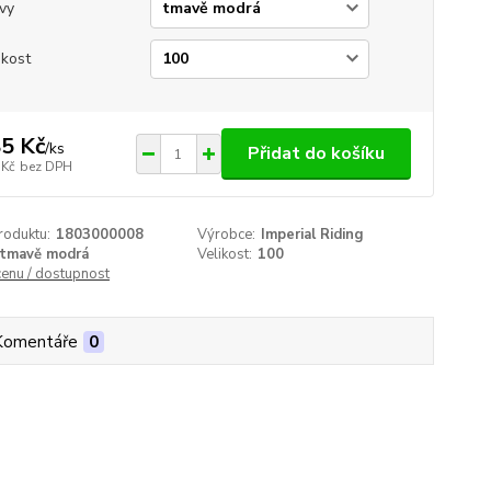
vy
ikost
5 Kč
/
ks
Přidat do košíku
 Kč
bez DPH
roduktu:
1803000008
Výrobce:
Imperial Riding
tmavě modrá
Velikost:
100
cenu / dostupnost
Komentáře
0