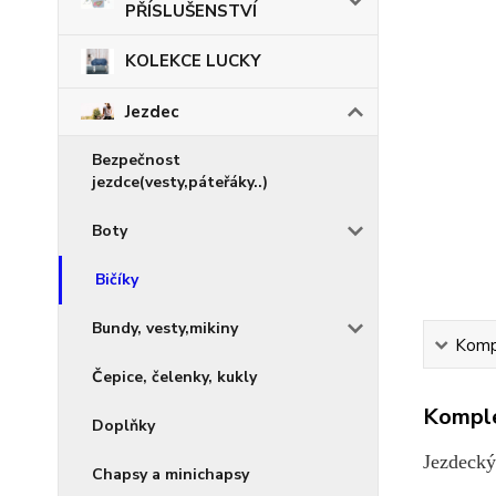
PŘÍSLUŠENSTVÍ
KOLEKCE LUCKY
Jezdec
Bezpečnost
jezdce(vesty,páteřáky..)
Boty
Bičíky
Bundy, vesty,mikiny
Kompl
Čepice, čelenky, kukly
Komple
Doplňky
Jezdeck
Chapsy a minichapsy