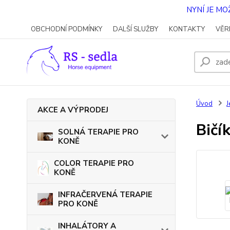
NYNÍ JE M
OBCHODNÍ PODMÍNKY
DALŠÍ SLUŽBY
KONTAKTY
VĚR
Úvod
J
AKCE A VÝPRODEJ
Bič
SOLNÁ TERAPIE PRO
KONĚ
COLOR TERAPIE PRO
KONĚ
INFRAČERVENÁ TERAPIE
PRO KONĚ
INHALÁTORY A