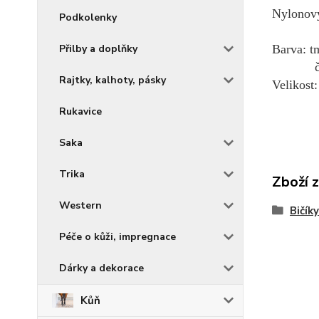
Nylonový
Podkolenky
Přilby a doplňky
Barva: t
černá 
Rajtky, kalhoty, pásky
Velikost
Rukavice
Saka
Trika
Zboží 
Western
Bičíky
Péče o kůži, impregnace
Dárky a dekorace
Kůň