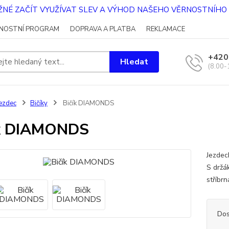
OŽNÉ ZAČÍT VYUŽÍVAT SLEV A VÝHOD NAŠEHO VĚRNOSTNÍH
NOSTNÍ PROGRAM
DOPRAVA A PLATBA
REKLAMACE
+420
Hledat
(8.00-
ezdec
Bičíky
Bičík DIAMONDS
ík DIAMONDS
Jezdec
S držá
stříbr
Dos