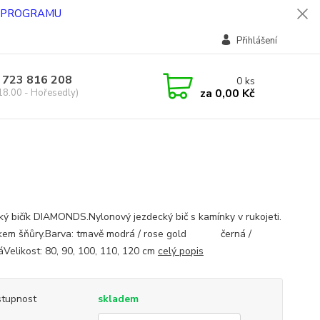
O PROGRAMU
Přihlášení
 723 816 208
0
ks
za
0,00 Kč
18.00 - Hořesedly)
ký bičík DIAMONDS.Nylonový jezdecký bič s kamínky v rukojeti.
kem šňůry.Barva: tmavě modrá / rose gold černá /
náVelikost: 80, 90, 100, 110, 120 cm
celý popis
tupnost
skladem