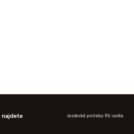
 najdete
Jezdecké potreby RS-sedla