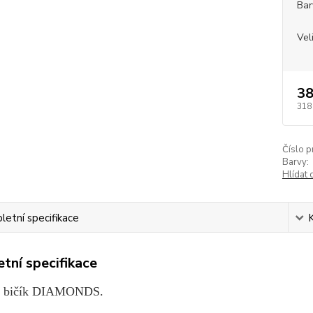
Bar
Vel
38
318
Číslo p
Barvy:
Hlídat 
etní specifikace
tní specifikace
ý bičík DIAMONDS.