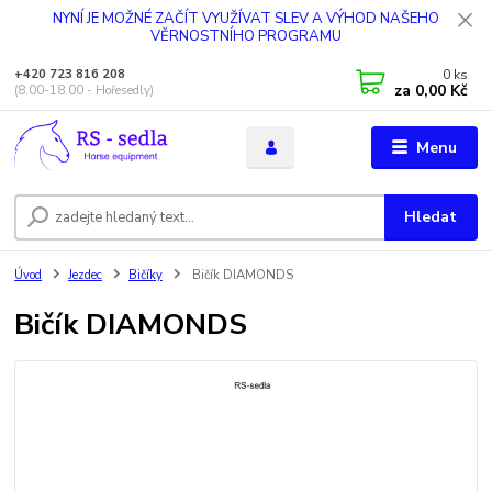
NYNÍ JE MOŽNÉ ZAČÍT VYUŽÍVAT SLEV A VÝHOD NAŠEHO
VĚRNOSTNÍHO PROGRAMU
0
ks
+420 723 816 208
za
0,00 Kč
(8.00-18.00 - Hořesedly)
Menu
Hledat
Úvod
Jezdec
Bičíky
Bičík DIAMONDS
Bičík DIAMONDS