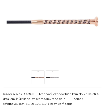
Jezdecký bičík DIAMONDS.Nylonový jezdecký bič s kamínky v rukojeti. S
držákem šňůry.Barva: tmavě modrá / rose gold černá /
stříbrnáVelikost: 80, 90, 100, 110, 120 cm
celý popis