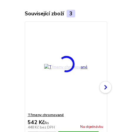
Související zboží
3
Třmeny chromované
Niklové třm
542 Kč
398 Kč
/
ks
/
ks
Na objednávku
448 Kč
bez DPH
329 Kč
bez 