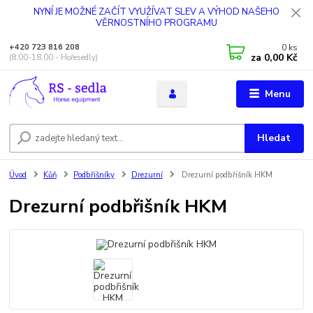
NYNÍ JE MOŽNÉ ZAČÍT VYUŽÍVAT SLEV A VÝHOD NAŠEHO
VĚRNOSTNÍHO PROGRAMU
0
ks
+420 723 816 208
za
0,00 Kč
(8.00-18.00 - Hořesedly)
Menu
Hledat
Úvod
Kůň
Podbřišníky
Drezurní
Drezurní podbřišník HKM
Drezurní podbřišník HKM