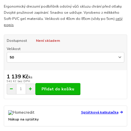
Ergonomický drezurní podbřišník odolný vůči skluzu chrání před otlaky.
Dvojité pružinové zapínání. Snadno se udržuje. Vyrobeno z měkkého
Soft-PVC gel materiálu. Velikosti od 40cm do 85cm (vždy po 5cm)
celý
popis
Dostupnost
Není skladem
Velikost
1 139 Kč
/
ks
941 Kč
bez DPH
Přidat do košíku
Splátková kalkulačka
Nákup na splátky