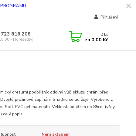
O PROGRAMU
Přihlášení
 723 816 208
0
ks
za
0,00 Kč
18.00 - Hořesedly)
mický drezurní podbřišník odolný vůči skluzu chrání před
. Dvojité pružinové zapínání. Snadno se udržuje. Vyrobeno z
o Soft-PVC gel materiálu. Velikosti od 40cm do 85cm (vždy
m)
celý popis
tupnost
Není skladem