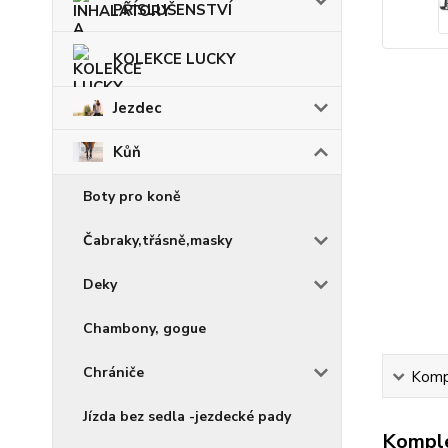
PŘÍSLUŠENSTVÍ
KOLEKCE LUCKY
Jezdec
Kůň
Boty pro koně
Čabraky,třásně,masky
Deky
Chambony, gogue
Chrániče
Kompl
Jízda bez sedla -jezdecké pady
Komple