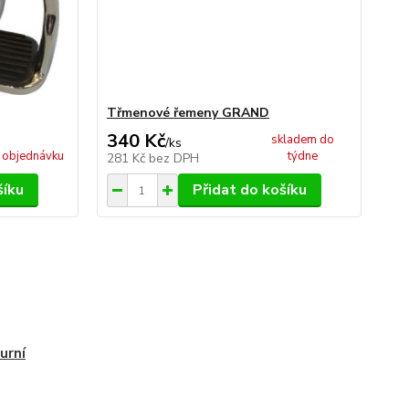
Třmenové řemeny GRAND
340 Kč
skladem do
/
ks
 objednávku
týdne
281 Kč
bez DPH
šíku
Přidat do košíku
urní