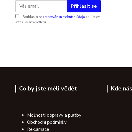
Přihlásit se
Souhlasím se
zpracováním osobních údajů
za účelem
rozesílky newsletteru.
Co by jste měli vědět
Kde nás
Možnosti dopravy a platby
Obchodní podmínky
Reklamace