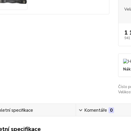
Vel
1 
941
Nák
Číslo p
Velikos
etní specifikace
Komentáře
0
tní specifikace