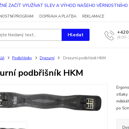
OŽNÉ ZAČÍT VYUŽÍVAT SLEV A VÝHOD NAŠEHO VĚRNOSTNÍH
NOSTNÍ PROGRAM
DOPRAVA A PLATBA
REKLAMACE
+420
Hledat
(8.00-
Kůň
Podbřišníky
Drezurní
Drezurní podbřišník HKM
urní podbřišník HKM
Ergono
otlaky
měkkéh
po 5c
Dos