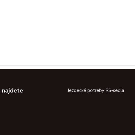
 najdete
Jezdecké potreby RS-sedla