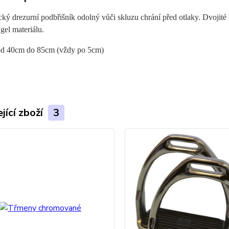
ký drezurní podbřišník odolný vůči skluzu chrání před otlaky. Dvojit
gel materiálu.
 od 40cm do 85cm (vždy po 5cm)
jící zboží
3