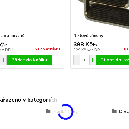
 chromované
Niklové třmeny
č
398 Kč
/
ks
/
ks
Na objednávku
Na
ez DPH
329 Kč
bez DPH
Přidat do košíku
Přidat do ko
zařazeno v kategoriích
Podbřišníky
Drez