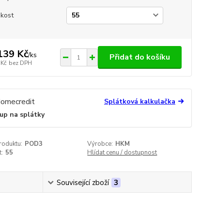
ikost
139 Kč
/
ks
Přidat do košíku
 Kč
bez DPH
Splátková kalkulačka
up na splátky
roduktu:
POD3
Výrobce:
HKM
t:
55
Hlídat cenu / dostupnost
Související zboží
3