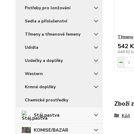
Potřeby pro lonžování
Sedla a příslušenství
Třmeny a třmenové řemeny
Třmeny
542 K
Udidla
448 Kč
b
Uzdečky a doplňky
Western
Krmné doplňky
Chemické prostředky
Zboží 
Stáj,pastva
Kůň
KOMISE/BAZAR