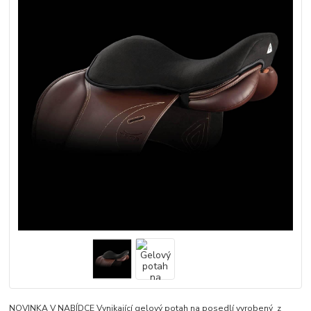
NOVINKA V NABÍDCE Vynikající gelový potah na posedlí vyrobený z