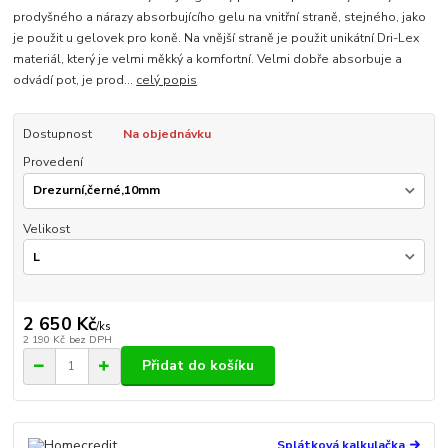
prodyšného a nárazy absorbujícího gelu na vnitřní straně, stejného, jako
je použit u gelovek pro koně. Na vnější straně je použit unikátní Dri-Lex
materiál, který je velmi měkký a komfortní. Velmi dobře absorbuje a
odvádí pot, je prod...
celý popis
Dostupnost
Na objednávku
Provedení
Velikost
2 650 Kč
/
ks
2 190 Kč
bez DPH
Přidat do košíku
Splátková kalkulačka