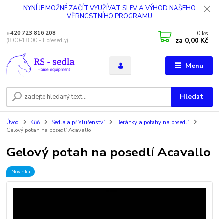
NYNÍ JE MOŽNÉ ZAČÍT VYUŽÍVAT SLEV A VÝHOD NAŠEHO
VĚRNOSTNÍHO PROGRAMU
0
ks
+420 723 816 208
za
0,00 Kč
(8.00-18.00 - Hořesedly)
Menu
Hledat
Úvod
Kůň
Sedla a příslušenství
Beránky a potahy na posedlí
Gelový potah na posedlí Acavallo
Gelový potah na posedlí Acavallo
Novinka