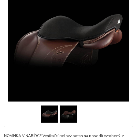
NOVINKA V NABÍDCE Vynikající gelový potah na posedlí vyrobený z