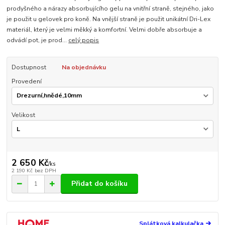
prodyšného a nárazy absorbujícího gelu na vnitřní straně, stejného, jako
je použit u gelovek pro koně. Na vnější straně je použit unikátní Dri-Lex
materiál, který je velmi měkký a komfortní. Velmi dobře absorbuje a
odvádí pot, je prod...
celý popis
Dostupnost
Na objednávku
Provedení
Velikost
2 650 Kč
/
ks
2 190 Kč
bez DPH
Přidat do košíku
Splátková kalkulačka