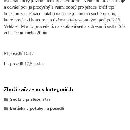
materiál, který je velmi měkký a komfortní. Velmi dobře absorbuje
a odvádí pot, je prodyšný a velmi dobrý pro jezdce, kteří trpí
bolestmi zad. Fixace potahu na sedle je pomocí suchého zipu,
který prochází komorou, a dvěma pásky zapnutými pod polštáři.
Velikosti M a L, provedení: na skoková sedla a drezurní sedla. Síla
gelu: 10mm nebo 20mm.
M-posedlí 16-17
L - posedlí 17,5 a více
Zboží zařazeno v kategoriích
Sedla a příslušenství
Beránky a potahy na posedlí