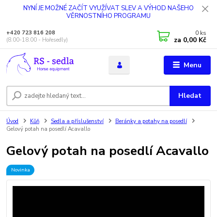
NYNÍ JE MOŽNÉ ZAČÍT VYUŽÍVAT SLEV A VÝHOD NAŠEHO
VĚRNOSTNÍHO PROGRAMU
0
ks
+420 723 816 208
za
0,00 Kč
(8.00-18.00 - Hořesedly)
Menu
Hledat
Úvod
Kůň
Sedla a příslušenství
Beránky a potahy na posedlí
Gelový potah na posedlí Acavallo
Gelový potah na posedlí Acavallo
Novinka