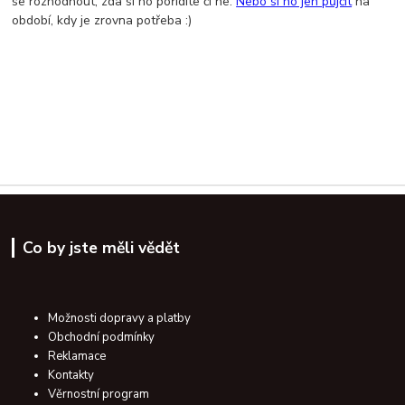
se rozhodnout, zda si ho pořídíte či ne.
Nebo si ho jen půjčit
na
období, kdy je zrovna potřeba :)
Co by jste měli vědět
Možnosti dopravy a platby
Obchodní podmínky
Reklamace
Kontakty
Věrnostní program