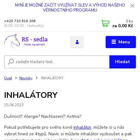
NYNÍ JE MOŽNÉ ZAČÍT VYUŽÍVAT SLEV A VÝHOD NAŠEHO
VĚRNOSTNÍHO PROGRAMU
0
ks
+420 723 816 208
za
0,00 Kč
(8.00-18.00 - Hořesedly)
Menu
Hledat
Úvod
Novinky
INHALÁTORY
INHALÁTORY
15.06.2023
Dušnost? Alergie? Nachlazení? Astma?
Pokud potřebujete pro svého koně
inhalátor
, můžete si u nás
vybrat hned ze 4typů. Navíc si můžete inhalátor vyzkoušet a pak