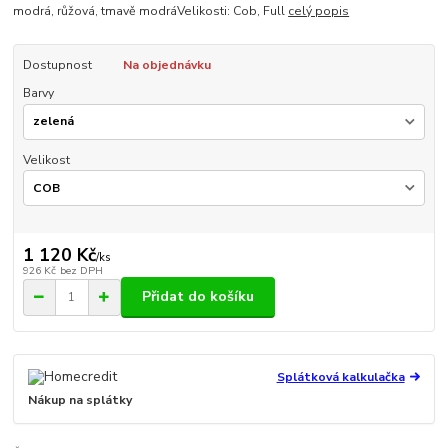
modrá, růžová, tmavě modráVelikosti: Cob, Full
celý popis
Dostupnost
Na objednávku
Barvy
Velikost
1 120 Kč
/
ks
926 Kč
bez DPH
Přidat do košíku
Splátková kalkulačka
Nákup na splátky