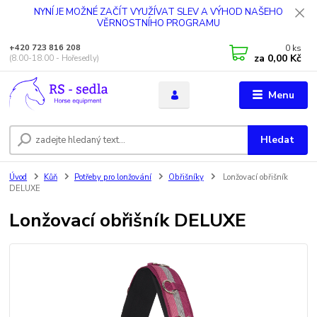
NYNÍ JE MOŽNÉ ZAČÍT VYUŽÍVAT SLEV A VÝHOD NAŠEHO
VĚRNOSTNÍHO PROGRAMU
0
ks
+420 723 816 208
za
0,00 Kč
(8.00-18.00 - Hořesedly)
Menu
Hledat
Úvod
Kůň
Potřeby pro lonžování
Obřišníky
Lonžovací obřišník
DELUXE
Lonžovací obřišník DELUXE