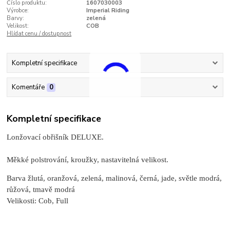
Číslo produktu:
1607030003
Výrobce:
Imperial Riding
Barvy:
zelená
Velikost:
COB
Hlídat cenu / dostupnost
Kompletní specifikace
Komentáře
0
Kompletní specifikace
Lonžovací obřišník DELUXE.
Měkké polstrování, kroužky, nastavitelná velikost.
Barva žlutá, oranžová, zelená, malinová, černá, jade, světle modrá,
růžová, tmavě modrá
Velikosti: Cob, Full